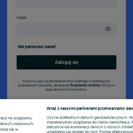
Hasło
Nie pamiętasz hasła?
Zaloguj się
Kontynuując za pośrednictwem jednego z dostawców
wskazanych powyżej, akceptuję
Regulamin serwisu
OLX.pl w
jego aktualnym brzmieniu.
Wraz z naszymi partnerami przetwarzamy dan
Użycie dokładnych danych geolokalizacyjnych. A
cji na urządzeniu,
charakterystyki urządzenia do celów identyfikacji
ia danych osobowych.
statystyce lub kombinacji danych z różnych źróde
niżej lub w
urządzeniu lub dostęp do nich. Pomiar efektywnośc