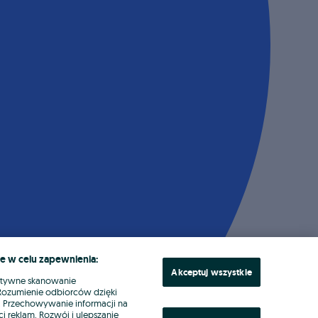
e w celu zapewnienia:
Akceptuj wszystkie
ktywne skanowanie
. Rozumienie odbiorców dzięki
ł. Przechowywanie informacji na
i reklam. Rozwój i ulepszanie