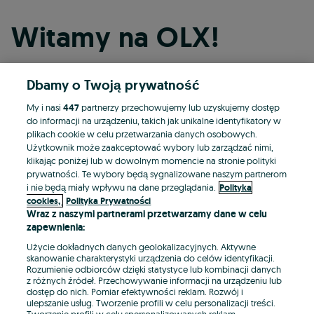
Witamy na OLX!
Dbamy o Twoją prywatność
Kontynuuj przez Facebooka
My i nasi
447
partnerzy przechowujemy lub uzyskujemy dostęp
do informacji na urządzeniu, takich jak unikalne identyfikatory w
Kontynuuj przez konto Apple
plikach cookie w celu przetwarzania danych osobowych.
Użytkownik może zaakceptować wybory lub zarządzać nimi,
klikając poniżej lub w dowolnym momencie na stronie polityki
prywatności. Te wybory będą sygnalizowane naszym partnerom
Kontynuuj przez konto Google
i nie będą miały wpływu na dane przeglądania.
Polityka
cookies,
Polityka Prywatności
Wraz z naszymi partnerami przetwarzamy dane w celu
LUB
zapewnienia:
Zaloguj się
Załóż konto
Użycie dokładnych danych geolokalizacyjnych. Aktywne
skanowanie charakterystyki urządzenia do celów identyfikacji.
Rozumienie odbiorców dzięki statystyce lub kombinacji danych
E-mail
z różnych źródeł. Przechowywanie informacji na urządzeniu lub
dostęp do nich. Pomiar efektywności reklam. Rozwój i
ulepszanie usług. Tworzenie profili w celu personalizacji treści.
Tworzenie profili w celu spersonalizowanych reklam.