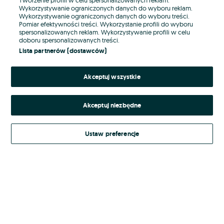
Wykorzystywanie ograniczonych danych do wyboru reklam.
Wykorzystywanie ograniczonych danych do wyboru treści.
Hasło
Pomiar efektywności treści. Wykorzystanie profili do wyboru
spersonalizowanych reklam. Wykorzystywanie profili w celu
doboru spersonalizowanych treści.
Lista partnerów (dostawców)
Nie pamiętasz hasła?
Akceptuj wszystkie
Zaloguj się
Akceptuj niezbędne
Kontynuując za pośrednictwem jednego z dostawców wskazanych powyżej,
akceptuję
Regulamin serwisu
OLX.pl w jego aktualnym brzmieniu.
Ustaw preferencje