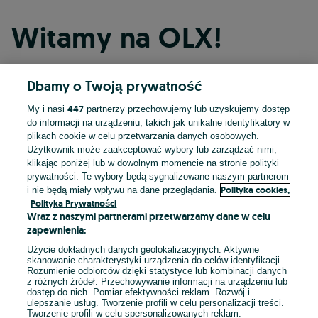
Witamy na OLX!
Dbamy o Twoją prywatność
Kontynuuj przez Facebooka
447
My i nasi
partnerzy przechowujemy lub uzyskujemy dostęp
do informacji na urządzeniu, takich jak unikalne identyfikatory w
Kontynuuj przez konto Apple
plikach cookie w celu przetwarzania danych osobowych.
Użytkownik może zaakceptować wybory lub zarządzać nimi,
klikając poniżej lub w dowolnym momencie na stronie polityki
prywatności. Te wybory będą sygnalizowane naszym partnerom
Kontynuuj przez konto Google
Polityka cookies,
i nie będą miały wpływu na dane przeglądania.
Polityka Prywatności
Wraz z naszymi partnerami przetwarzamy dane w celu
LUB
zapewnienia:
Zaloguj się
Załóż konto
Użycie dokładnych danych geolokalizacyjnych. Aktywne
skanowanie charakterystyki urządzenia do celów identyfikacji.
Rozumienie odbiorców dzięki statystyce lub kombinacji danych
E-mail
z różnych źródeł. Przechowywanie informacji na urządzeniu lub
dostęp do nich. Pomiar efektywności reklam. Rozwój i
ulepszanie usług. Tworzenie profili w celu personalizacji treści.
Tworzenie profili w celu spersonalizowanych reklam.