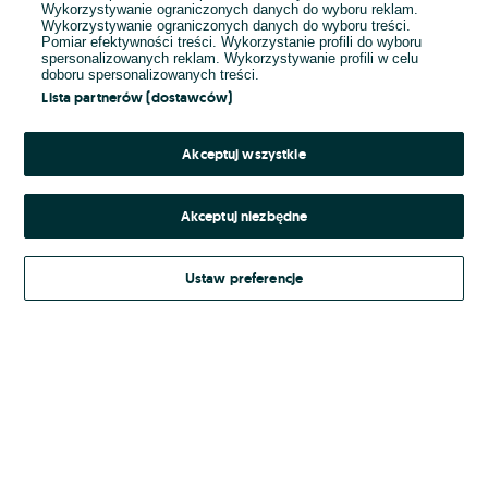
Wykorzystywanie ograniczonych danych do wyboru reklam.
Wykorzystywanie ograniczonych danych do wyboru treści.
Hasło
Pomiar efektywności treści. Wykorzystanie profili do wyboru
spersonalizowanych reklam. Wykorzystywanie profili w celu
doboru spersonalizowanych treści.
Lista partnerów (dostawców)
Nie pamiętasz hasła?
Akceptuj wszystkie
Zaloguj się
Akceptuj niezbędne
Kontynuując za pośrednictwem jednego z dostawców wskazanych powyżej,
Ustaw preferencje
Regulamin serwisu
akceptuję
OLX.pl w jego aktualnym brzmieniu.