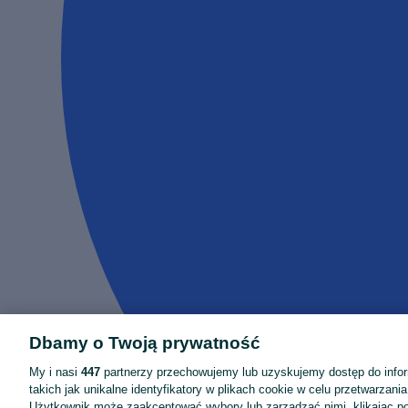
Dbamy o Twoją prywatność
My i nasi
447
partnerzy przechowujemy lub uzyskujemy dostęp do infor
takich jak unikalne identyfikatory w plikach cookie w celu przetwarzan
Użytkownik może zaakceptować wybory lub zarządzać nimi, klikając po