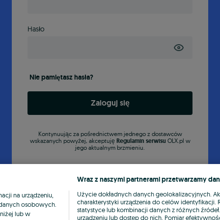
Hasło
Nie pamiętasz hasła?
Zaloguj się
Kontynuując za pośrednictwem jednego z dostawców
wskazanych powyżej, akceptuję
Regulamin serwisu
OLX.pl w
jego aktualnym brzmieniu.
Wraz z naszymi partnerami przetwarzamy dan
Użycie dokładnych danych geolokalizacyjnych. A
cji na urządzeniu,
charakterystyki urządzenia do celów identyfikacji
ia danych osobowych.
statystyce lub kombinacji danych z różnych źróde
niżej lub w
urządzeniu lub dostęp do nich. Pomiar efektywnośc