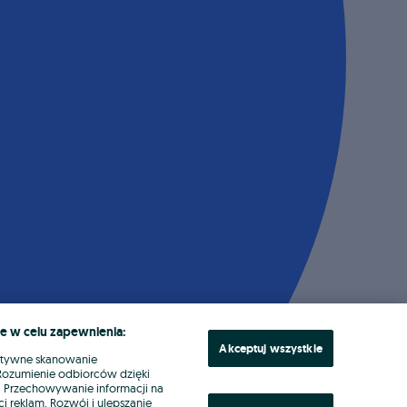
e w celu zapewnienia:
Akceptuj wszystkie
ktywne skanowanie
. Rozumienie odbiorców dzięki
ł. Przechowywanie informacji na
i reklam. Rozwój i ulepszanie