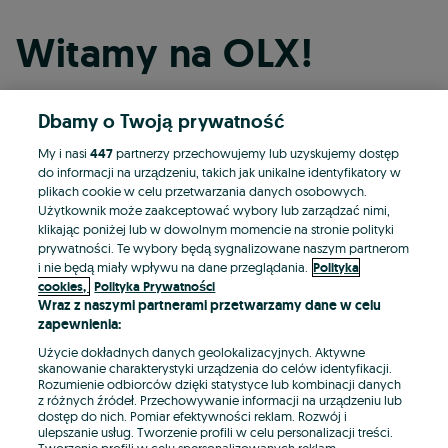
Witamy na OLX!
Dbamy o Twoją prywatność
Kontynuuj przez Facebooka
My i nasi
447
partnerzy przechowujemy lub uzyskujemy dostęp
do informacji na urządzeniu, takich jak unikalne identyfikatory w
Kontynuuj przez konto Apple
plikach cookie w celu przetwarzania danych osobowych.
Użytkownik może zaakceptować wybory lub zarządzać nimi,
klikając poniżej lub w dowolnym momencie na stronie polityki
prywatności. Te wybory będą sygnalizowane naszym partnerom
Kontynuuj przez konto Google
i nie będą miały wpływu na dane przeglądania.
Polityka
cookies,
Polityka Prywatności
Wraz z naszymi partnerami przetwarzamy dane w celu
LUB
zapewnienia:
Zaloguj się
Załóż konto
Użycie dokładnych danych geolokalizacyjnych. Aktywne
skanowanie charakterystyki urządzenia do celów identyfikacji.
Rozumienie odbiorców dzięki statystyce lub kombinacji danych
E-mail
z różnych źródeł. Przechowywanie informacji na urządzeniu lub
dostęp do nich. Pomiar efektywności reklam. Rozwój i
ulepszanie usług. Tworzenie profili w celu personalizacji treści.
Tworzenie profili w celu spersonalizowanych reklam.