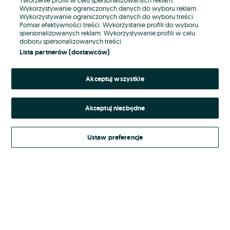
Wykorzystywanie ograniczonych danych do wyboru reklam.
Wykorzystywanie ograniczonych danych do wyboru treści.
Hasło
Pomiar efektywności treści. Wykorzystanie profili do wyboru
spersonalizowanych reklam. Wykorzystywanie profili w celu
doboru spersonalizowanych treści.
Lista partnerów (dostawców)
Nie pamiętasz hasła?
Akceptuj wszystkie
Zaloguj się
Akceptuj niezbędne
Kontynuując za pośrednictwem jednego z dostawców wskazanych powyżej,
akceptuję
Regulamin serwisu
OLX.pl w jego aktualnym brzmieniu.
Ustaw preferencje