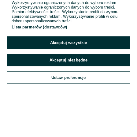
Wykorzystywanie ograniczonych danych do wyboru reklam.
Wykorzystywanie ograniczonych danych do wyboru treści.
Hasło
Pomiar efektywności treści. Wykorzystanie profili do wyboru
spersonalizowanych reklam. Wykorzystywanie profili w celu
doboru spersonalizowanych treści.
Lista partnerów (dostawców)
Nie pamiętasz hasła?
Akceptuj wszystkie
Zaloguj się
Akceptuj niezbędne
Kontynuując za pośrednictwem jednego z dostawców wskazanych powyżej,
Ustaw preferencje
akceptuję
Regulamin serwisu
OLX.pl w jego aktualnym brzmieniu.