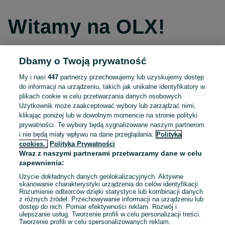
Witamy na OLX!
Dbamy o Twoją prywatność
Kontynuuj przez Facebooka
My i nasi
447
partnerzy przechowujemy lub uzyskujemy dostęp
do informacji na urządzeniu, takich jak unikalne identyfikatory w
Kontynuuj przez konto Apple
plikach cookie w celu przetwarzania danych osobowych.
Użytkownik może zaakceptować wybory lub zarządzać nimi,
klikając poniżej lub w dowolnym momencie na stronie polityki
prywatności. Te wybory będą sygnalizowane naszym partnerom
Kontynuuj przez konto Google
i nie będą miały wpływu na dane przeglądania.
Polityka
cookies,
Polityka Prywatności
Wraz z naszymi partnerami przetwarzamy dane w celu
LUB
zapewnienia:
Zaloguj się
Załóż konto
Użycie dokładnych danych geolokalizacyjnych. Aktywne
skanowanie charakterystyki urządzenia do celów identyfikacji.
Rozumienie odbiorców dzięki statystyce lub kombinacji danych
E-mail
z różnych źródeł. Przechowywanie informacji na urządzeniu lub
dostęp do nich. Pomiar efektywności reklam. Rozwój i
ulepszanie usług. Tworzenie profili w celu personalizacji treści.
Tworzenie profili w celu spersonalizowanych reklam.