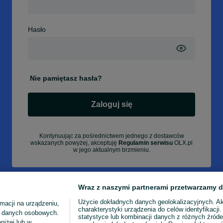
Hasło
Nie pamiętasz hasła?
Zaloguj się
Kontynuując za pośrednictwem jednego z dostawców
wskazanych powyżej, akceptuję
Regulamin serwisu
OLX.pl
w jego aktualnym brzmieniu.
Wraz z naszymi partnerami przetwarzamy d
Użycie dokładnych danych geolokalizacyjnych. A
macji na urządzeniu,
charakterystyki urządzenia do celów identyfikacji
ia danych osobowych.
statystyce lub kombinacji danych z różnych źróde
niżej lub w