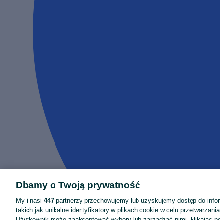
Dbamy o Twoją prywatność
My i nasi
447
partnerzy przechowujemy lub uzyskujemy dostęp do infor
takich jak unikalne identyfikatory w plikach cookie w celu przetwarzan
Użytkownik może zaakceptować wybory lub zarządzać nimi, klikając po