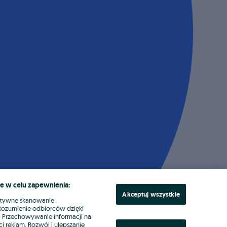
e w celu zapewnienia:
Akceptuj wszystkie
ktywne skanowanie
. Rozumienie odbiorców dzięki
ł. Przechowywanie informacji na
i reklam. Rozwój i ulepszanie