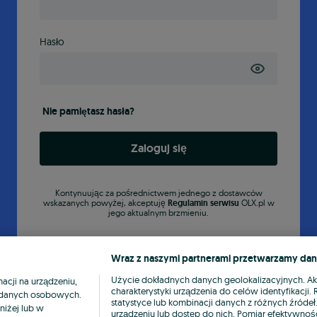
Hasło
Nie pamiętasz hasła?
Zaloguj się
Kontynuując za pośrednictwem jednego z dostawców
wskazanych powyżej, akceptuję
Regulamin serwisu
OLX.pl w
jego aktualnym brzmieniu.
Wraz z naszymi partnerami przetwarzamy dan
Użycie dokładnych danych geolokalizacyjnych. A
cji na urządzeniu,
charakterystyki urządzenia do celów identyfikacji
ia danych osobowych.
statystyce lub kombinacji danych z różnych źróde
niżej lub w
urządzeniu lub dostęp do nich. Pomiar efektywnośc