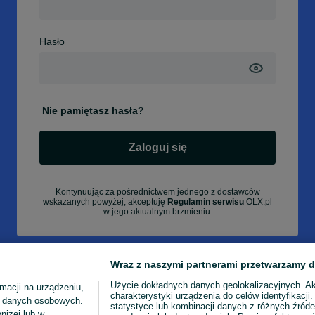
Hasło
Nie pamiętasz hasła?
Zaloguj się
Kontynuując za pośrednictwem jednego z dostawców
wskazanych powyżej, akceptuję
Regulamin serwisu
OLX.pl
w jego aktualnym brzmieniu.
Wraz z naszymi partnerami przetwarzamy d
Użycie dokładnych danych geolokalizacyjnych. A
macji na urządzeniu,
charakterystyki urządzenia do celów identyfikacji
ia danych osobowych.
statystyce lub kombinacji danych z różnych źróde
niżej lub w