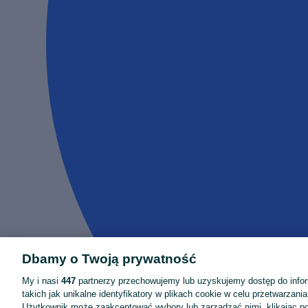
Dbamy o Twoją prywatność
My i nasi
447
partnerzy przechowujemy lub uzyskujemy dostęp do infor
takich jak unikalne identyfikatory w plikach cookie w celu przetwarzan
Użytkownik może zaakceptować wybory lub zarządzać nimi, klikając po