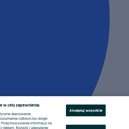
e w celu zapewnienia:
Akceptuj wszystkie
ktywne skanowanie
. Rozumienie odbiorców dzięki
ł. Przechowywanie informacji na
i reklam. Rozwój i ulepszanie