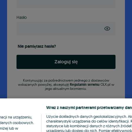
Hasło
Nie pamiętasz hasła?
Zaloguj się
Kontynuując za pośrednictwem jednego z dostawców
wskazanych powyżej, akceptuję
Regulamin serwisu
OLX.pl w
jego aktualnym brzmieniu.
Wraz z naszymi partnerami przetwarzamy dan
Użycie dokładnych danych geolokalizacyjnych. A
cji na urządzeniu,
charakterystyki urządzenia do celów identyfikacji
ia danych osobowych.
statystyce lub kombinacji danych z różnych źróde
niżej lub w
urządzeniu lub dostęp do nich. Pomiar efektywnośc