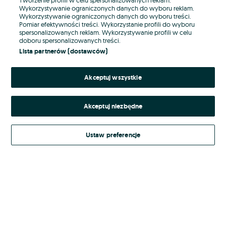
Wykorzystywanie ograniczonych danych do wyboru reklam.
Wykorzystywanie ograniczonych danych do wyboru treści.
Hasło
Pomiar efektywności treści. Wykorzystanie profili do wyboru
spersonalizowanych reklam. Wykorzystywanie profili w celu
doboru spersonalizowanych treści.
Lista partnerów (dostawców)
Nie pamiętasz hasła?
Akceptuj wszystkie
Zaloguj się
Akceptuj niezbędne
Kontynuując za pośrednictwem jednego z dostawców wskazanych powyżej,
akceptuję
Regulamin serwisu
OLX.pl w jego aktualnym brzmieniu.
Ustaw preferencje