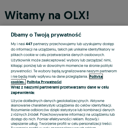
Witamy na OLX!
Dbamy o Twoją prywatność
Kontynuuj przez Facebooka
My i nasi
447
partnerzy przechowujemy lub uzyskujemy dostęp
do informacji na urządzeniu, takich jak unikalne identyfikatory w
Kontynuuj przez konto Apple
plikach cookie w celu przetwarzania danych osobowych.
Użytkownik może zaakceptować wybory lub zarządzać nimi,
klikając poniżej lub w dowolnym momencie na stronie polityki
prywatności. Te wybory będą sygnalizowane naszym partnerom
Kontynuuj przez konto Google
i nie będą miały wpływu na dane przeglądania.
Polityka
cookies,
Polityka Prywatności
Wraz z naszymi partnerami przetwarzamy dane w celu
LUB
zapewnienia:
Zaloguj się
Załóż konto
Użycie dokładnych danych geolokalizacyjnych. Aktywne
skanowanie charakterystyki urządzenia do celów identyfikacji.
Rozumienie odbiorców dzięki statystyce lub kombinacji danych
E-mail
z różnych źródeł. Przechowywanie informacji na urządzeniu lub
dostęp do nich. Pomiar efektywności reklam. Rozwój i
ulepszanie usług. Tworzenie profili w celu personalizacji treści.
Tworzenie profili w celu spersonalizowanych reklam.