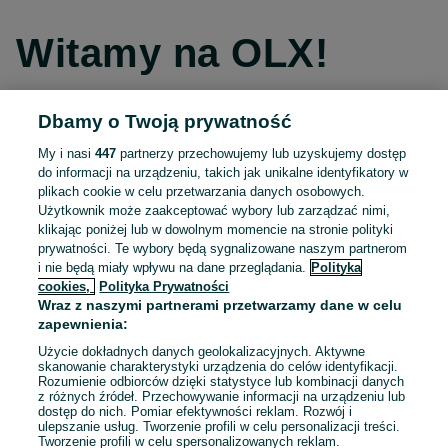
Witamy na OLX!
Dbamy o Twoją prywatność
Kontynuuj przez Facebooka
My i nasi
447
partnerzy przechowujemy lub uzyskujemy dostęp
do informacji na urządzeniu, takich jak unikalne identyfikatory w
Kontynuuj przez konto Apple
plikach cookie w celu przetwarzania danych osobowych.
Użytkownik może zaakceptować wybory lub zarządzać nimi,
klikając poniżej lub w dowolnym momencie na stronie polityki
prywatności. Te wybory będą sygnalizowane naszym partnerom
Kontynuuj przez konto Google
i nie będą miały wpływu na dane przeglądania.
Polityka
cookies,
Polityka Prywatności
Wraz z naszymi partnerami przetwarzamy dane w celu
LUB
zapewnienia:
Zaloguj się
Załóż konto
Użycie dokładnych danych geolokalizacyjnych. Aktywne
skanowanie charakterystyki urządzenia do celów identyfikacji.
Rozumienie odbiorców dzięki statystyce lub kombinacji danych
E-mail
z różnych źródeł. Przechowywanie informacji na urządzeniu lub
dostęp do nich. Pomiar efektywności reklam. Rozwój i
ulepszanie usług. Tworzenie profili w celu personalizacji treści.
Tworzenie profili w celu spersonalizowanych reklam.