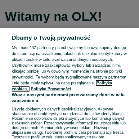
Witamy na OLX!
Dbamy o Twoją prywatność
Kontynuuj przez Facebooka
My i nasi
447
partnerzy przechowujemy lub uzyskujemy dostęp
do informacji na urządzeniu, takich jak unikalne identyfikatory w
Kontynuuj przez konto Apple
plikach cookie w celu przetwarzania danych osobowych.
Użytkownik może zaakceptować wybory lub zarządzać nimi,
klikając poniżej lub w dowolnym momencie na stronie polityki
prywatności. Te wybory będą sygnalizowane naszym partnerom
Kontynuuj przez konto Google
i nie będą miały wpływu na dane przeglądania.
Polityka
cookies,
Polityka Prywatności
Wraz z naszymi partnerami przetwarzamy dane w celu
LUB
zapewnienia:
Zaloguj się
Załóż konto
Użycie dokładnych danych geolokalizacyjnych. Aktywne
skanowanie charakterystyki urządzenia do celów identyfikacji.
Rozumienie odbiorców dzięki statystyce lub kombinacji danych
E-mail
z różnych źródeł. Przechowywanie informacji na urządzeniu lub
dostęp do nich. Pomiar efektywności reklam. Rozwój i
ulepszanie usług. Tworzenie profili w celu personalizacji treści.
Tworzenie profili w celu spersonalizowanych reklam.