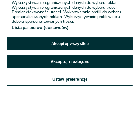
Wykorzystywanie ograniczonych danych do wyboru reklam.
Wykorzystywanie ograniczonych danych do wyboru treści.
Hasło
Pomiar efektywności treści. Wykorzystanie profili do wyboru
spersonalizowanych reklam. Wykorzystywanie profili w celu
doboru spersonalizowanych treści.
Lista partnerów (dostawców)
Nie pamiętasz hasła?
Akceptuj wszystkie
Zaloguj się
Akceptuj niezbędne
Kontynuując za pośrednictwem jednego z dostawców wskazanych powyżej,
Ustaw preferencje
akceptuję
Regulamin serwisu
OLX.pl w jego aktualnym brzmieniu.