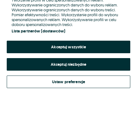
Wykorzystywanie ograniczonych danych do wyboru reklam.
Wykorzystywanie ograniczonych danych do wyboru treści.
Hasło
Pomiar efektywności treści. Wykorzystanie profili do wyboru
spersonalizowanych reklam. Wykorzystywanie profili w celu
doboru spersonalizowanych treści.
Lista partnerów (dostawców)
Nie pamiętasz hasła?
Akceptuj wszystkie
Zaloguj się
Akceptuj niezbędne
Kontynuując za pośrednictwem jednego z dostawców wskazanych powyżej,
akceptuję
Regulamin serwisu
OLX.pl w jego aktualnym brzmieniu.
Ustaw preferencje