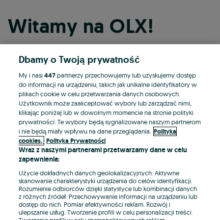
Witamy na OLX!
Dbamy o Twoją prywatność
Kontynuuj przez Facebooka
My i nasi
447
partnerzy przechowujemy lub uzyskujemy dostęp
do informacji na urządzeniu, takich jak unikalne identyfikatory w
Kontynuuj przez konto Apple
plikach cookie w celu przetwarzania danych osobowych.
Użytkownik może zaakceptować wybory lub zarządzać nimi,
klikając poniżej lub w dowolnym momencie na stronie polityki
prywatności. Te wybory będą sygnalizowane naszym partnerom
Kontynuuj przez konto Google
i nie będą miały wpływu na dane przeglądania.
Polityka
cookies,
Polityka Prywatności
Wraz z naszymi partnerami przetwarzamy dane w celu
LUB
zapewnienia:
Zaloguj się
Załóż konto
Użycie dokładnych danych geolokalizacyjnych. Aktywne
skanowanie charakterystyki urządzenia do celów identyfikacji.
Rozumienie odbiorców dzięki statystyce lub kombinacji danych
E-mail
z różnych źródeł. Przechowywanie informacji na urządzeniu lub
dostęp do nich. Pomiar efektywności reklam. Rozwój i
ulepszanie usług. Tworzenie profili w celu personalizacji treści.
Tworzenie profili w celu spersonalizowanych reklam.