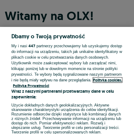
Witamy na OLX!
Dbamy o Twoją prywatność
Kontynuuj przez Facebooka
447
My i nasi
partnerzy przechowujemy lub uzyskujemy dostęp
do informacji na urządzeniu, takich jak unikalne identyfikatory w
Kontynuuj przez konto Apple
plikach cookie w celu przetwarzania danych osobowych.
Użytkownik może zaakceptować wybory lub zarządzać nimi,
klikając poniżej lub w dowolnym momencie na stronie polityki
prywatności. Te wybory będą sygnalizowane naszym partnerom
Kontynuuj przez konto Google
Polityka cookies,
i nie będą miały wpływu na dane przeglądania.
Polityka Prywatności
Wraz z naszymi partnerami przetwarzamy dane w celu
LUB
zapewnienia:
Zaloguj się
Załóż konto
Użycie dokładnych danych geolokalizacyjnych. Aktywne
skanowanie charakterystyki urządzenia do celów identyfikacji.
Rozumienie odbiorców dzięki statystyce lub kombinacji danych
E-mail
z różnych źródeł. Przechowywanie informacji na urządzeniu lub
dostęp do nich. Pomiar efektywności reklam. Rozwój i
ulepszanie usług. Tworzenie profili w celu personalizacji treści.
Tworzenie profili w celu spersonalizowanych reklam.