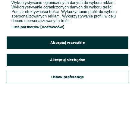
Wykorzystywanie ograniczonych danych do wyboru reklam.
Wykorzystywanie ograniczonych danych do wyboru treści.
Hasło
Pomiar efektywności treści. Wykorzystanie profili do wyboru
spersonalizowanych reklam. Wykorzystywanie profili w celu
doboru spersonalizowanych treści.
Lista partnerów (dostawców)
Nie pamiętasz hasła?
Akceptuj wszystkie
Zaloguj się
Akceptuj niezbędne
Kontynuując za pośrednictwem jednego z dostawców wskazanych powyżej,
Ustaw preferencje
Regulamin serwisu
akceptuję
OLX.pl w jego aktualnym brzmieniu.