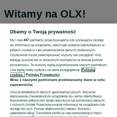
Witamy na OLX!
Dbamy o Twoją prywatność
Kontynuuj przez Facebooka
My i nasi
partnerzy przechowujemy lub uzyskujemy dostęp
447
do informacji na urządzeniu, takich jak unikalne identyfikatory w
Kontynuuj przez konto Apple
plikach cookie w celu przetwarzania danych osobowych.
Użytkownik może zaakceptować wybory lub zarządzać nimi,
klikając poniżej lub w dowolnym momencie na stronie polityki
prywatności. Te wybory będą sygnalizowane naszym partnerom
Kontynuuj przez konto Google
i nie będą miały wpływu na dane przeglądania.
Polityka
cookies,
Polityka Prywatności
Wraz z naszymi partnerami przetwarzamy dane w celu
LUB
zapewnienia:
Zaloguj się
Załóż konto
Użycie dokładnych danych geolokalizacyjnych. Aktywne
skanowanie charakterystyki urządzenia do celów identyfikacji.
Rozumienie odbiorców dzięki statystyce lub kombinacji danych
E-mail
z różnych źródeł. Przechowywanie informacji na urządzeniu lub
dostęp do nich. Pomiar efektywności reklam. Rozwój i
ulepszanie usług. Tworzenie profili w celu personalizacji treści.
Tworzenie profili w celu spersonalizowanych reklam.