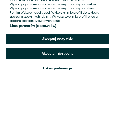
Wykorzystywanie ograniczonych danych do wyboru reklam.
Wykorzystywanie ograniczonych danych do wyboru treści.
Hasło
Pomiar efektywności treści. Wykorzystanie profili do wyboru
spersonalizowanych reklam. Wykorzystywanie profili w celu
doboru spersonalizowanych treści.
Lista partnerów (dostawców)
Nie pamiętasz hasła?
Akceptuj wszystkie
Zaloguj się
Akceptuj niezbędne
Kontynuując za pośrednictwem jednego z dostawców wskazanych powyżej,
akceptuję
OLX.pl w jego aktualnym brzmieniu.
Ustaw preferencje
Regulamin serwisu