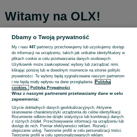
Witamy na OLX!
Dbamy o Twoją prywatność
Kontynuuj przez Facebooka
My i nasi
447
partnerzy przechowujemy lub uzyskujemy dostęp
do informacji na urządzeniu, takich jak unikalne identyfikatory w
Kontynuuj przez konto Apple
plikach cookie w celu przetwarzania danych osobowych.
Użytkownik może zaakceptować wybory lub zarządzać nimi,
klikając poniżej lub w dowolnym momencie na stronie polityki
prywatności. Te wybory będą sygnalizowane naszym partnerom
Kontynuuj przez konto Google
i nie będą miały wpływu na dane przeglądania.
Polityka
cookies,
Polityka Prywatności
Wraz z naszymi partnerami przetwarzamy dane w celu
LUB
zapewnienia:
Zaloguj się
Załóż konto
Użycie dokładnych danych geolokalizacyjnych. Aktywne
skanowanie charakterystyki urządzenia do celów identyfikacji.
Rozumienie odbiorców dzięki statystyce lub kombinacji danych
E-mail
z różnych źródeł. Przechowywanie informacji na urządzeniu lub
dostęp do nich. Pomiar efektywności reklam. Rozwój i
ulepszanie usług. Tworzenie profili w celu personalizacji treści.
Tworzenie profili w celu spersonalizowanych reklam.