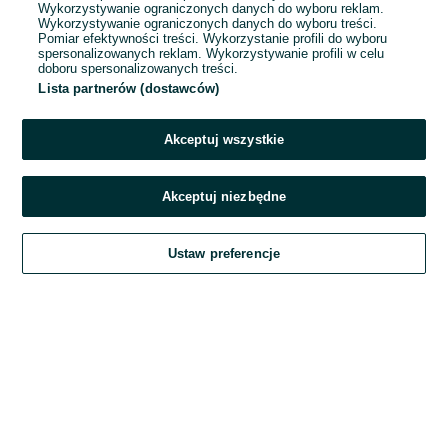
Wykorzystywanie ograniczonych danych do wyboru reklam.
Wykorzystywanie ograniczonych danych do wyboru treści.
Hasło
Pomiar efektywności treści. Wykorzystanie profili do wyboru
spersonalizowanych reklam. Wykorzystywanie profili w celu
doboru spersonalizowanych treści.
Lista partnerów (dostawców)
Nie pamiętasz hasła?
Akceptuj wszystkie
Zaloguj się
Akceptuj niezbędne
Kontynuując za pośrednictwem jednego z dostawców wskazanych powyżej,
Ustaw preferencje
akceptuję
Regulamin serwisu
OLX.pl w jego aktualnym brzmieniu.