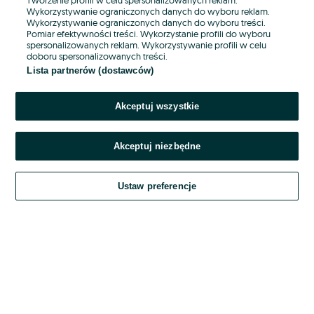
Wykorzystywanie ograniczonych danych do wyboru reklam.
Wykorzystywanie ograniczonych danych do wyboru treści.
Hasło
Pomiar efektywności treści. Wykorzystanie profili do wyboru
spersonalizowanych reklam. Wykorzystywanie profili w celu
doboru spersonalizowanych treści.
Lista partnerów (dostawców)
Nie pamiętasz hasła?
Akceptuj wszystkie
Zaloguj się
Akceptuj niezbędne
Kontynuując za pośrednictwem jednego z dostawców wskazanych powyżej,
akceptuję
OLX.pl w jego aktualnym brzmieniu.
Ustaw preferencje
Regulamin serwisu