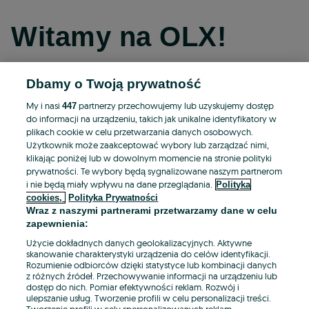
Witamy na OLX!
Dbamy o Twoją prywatność
Kontynuuj przez Facebooka
My i nasi
partnerzy przechowujemy lub uzyskujemy dostęp
447
do informacji na urządzeniu, takich jak unikalne identyfikatory w
Kontynuuj przez konto Apple
plikach cookie w celu przetwarzania danych osobowych.
Użytkownik może zaakceptować wybory lub zarządzać nimi,
klikając poniżej lub w dowolnym momencie na stronie polityki
prywatności. Te wybory będą sygnalizowane naszym partnerom
Kontynuuj przez konto Google
i nie będą miały wpływu na dane przeglądania.
Polityka
cookies,
Polityka Prywatności
Wraz z naszymi partnerami przetwarzamy dane w celu
LUB
zapewnienia:
Zaloguj się
Załóż konto
Użycie dokładnych danych geolokalizacyjnych. Aktywne
skanowanie charakterystyki urządzenia do celów identyfikacji.
Rozumienie odbiorców dzięki statystyce lub kombinacji danych
E-mail
z różnych źródeł. Przechowywanie informacji na urządzeniu lub
dostęp do nich. Pomiar efektywności reklam. Rozwój i
ulepszanie usług. Tworzenie profili w celu personalizacji treści.
Tworzenie profili w celu spersonalizowanych reklam.