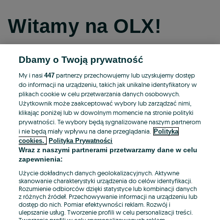
Witamy na OLX!
Dbamy o Twoją prywatność
Kontynuuj przez Facebooka
My i nasi
partnerzy przechowujemy lub uzyskujemy dostęp
447
do informacji na urządzeniu, takich jak unikalne identyfikatory w
Kontynuuj przez konto Apple
plikach cookie w celu przetwarzania danych osobowych.
Użytkownik może zaakceptować wybory lub zarządzać nimi,
klikając poniżej lub w dowolnym momencie na stronie polityki
prywatności. Te wybory będą sygnalizowane naszym partnerom
Kontynuuj przez konto Google
i nie będą miały wpływu na dane przeglądania.
Polityka
cookies,
Polityka Prywatności
Wraz z naszymi partnerami przetwarzamy dane w celu
LUB
zapewnienia:
Zaloguj się
Załóż konto
Użycie dokładnych danych geolokalizacyjnych. Aktywne
skanowanie charakterystyki urządzenia do celów identyfikacji.
Rozumienie odbiorców dzięki statystyce lub kombinacji danych
E-mail
z różnych źródeł. Przechowywanie informacji na urządzeniu lub
dostęp do nich. Pomiar efektywności reklam. Rozwój i
ulepszanie usług. Tworzenie profili w celu personalizacji treści.
Tworzenie profili w celu spersonalizowanych reklam.