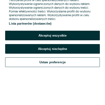
Wykorzystywanie ograniczonych danych do wyboru reklam.
Wykorzystywanie ograniczonych danych do wyboru treści.
Hasło
Pomiar efektywności treści. Wykorzystanie profili do wyboru
spersonalizowanych reklam. Wykorzystywanie profili w celu
doboru spersonalizowanych treści.
Lista partnerów (dostawców)
Nie pamiętasz hasła?
Akceptuj wszystkie
Zaloguj się
Akceptuj niezbędne
Kontynuując za pośrednictwem jednego z dostawców wskazanych powyżej,
akceptuję
OLX.pl w jego aktualnym brzmieniu.
Ustaw preferencje
Regulamin serwisu