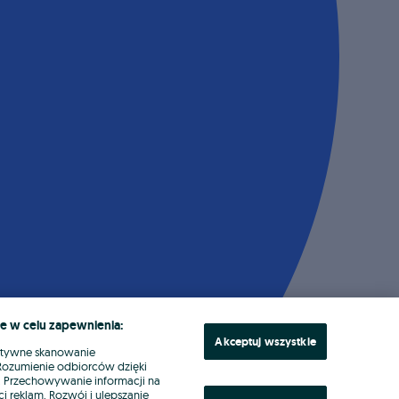
e w celu zapewnienia:
Akceptuj wszystkie
ktywne skanowanie
. Rozumienie odbiorców dzięki
ł. Przechowywanie informacji na
i reklam. Rozwój i ulepszanie