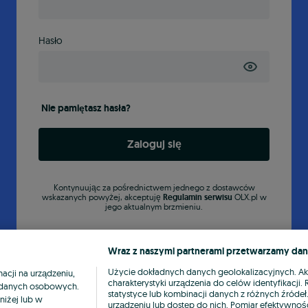
Hasło
Nie pamiętasz hasła?
Zaloguj się
Kontynuując za pośrednictwem jednego z dostawców
wskazanych powyżej, akceptuję
Regulamin serwisu
OLX.pl w
jego aktualnym brzmieniu.
Wraz z naszymi partnerami przetwarzamy dan
Użycie dokładnych danych geolokalizacyjnych. A
cji na urządzeniu,
charakterystyki urządzenia do celów identyfikacji
ia danych osobowych.
statystyce lub kombinacji danych z różnych źróde
niżej lub w
urządzeniu lub dostęp do nich. Pomiar efektywnośc