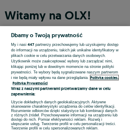
Witamy na OLX!
Dbamy o Twoją prywatność
Kontynuuj przez Facebooka
447
My i nasi
partnerzy przechowujemy lub uzyskujemy dostęp
do informacji na urządzeniu, takich jak unikalne identyfikatory w
Kontynuuj przez konto Apple
plikach cookie w celu przetwarzania danych osobowych.
Użytkownik może zaakceptować wybory lub zarządzać nimi,
klikając poniżej lub w dowolnym momencie na stronie polityki
prywatności. Te wybory będą sygnalizowane naszym partnerom
Kontynuuj przez konto Google
Polityka cookies,
i nie będą miały wpływu na dane przeglądania.
Polityka Prywatności
Wraz z naszymi partnerami przetwarzamy dane w celu
LUB
zapewnienia:
Zaloguj się
Załóż konto
Użycie dokładnych danych geolokalizacyjnych. Aktywne
skanowanie charakterystyki urządzenia do celów identyfikacji.
Rozumienie odbiorców dzięki statystyce lub kombinacji danych
E-mail
z różnych źródeł. Przechowywanie informacji na urządzeniu lub
dostęp do nich. Pomiar efektywności reklam. Rozwój i
ulepszanie usług. Tworzenie profili w celu personalizacji treści.
Tworzenie profili w celu spersonalizowanych reklam.