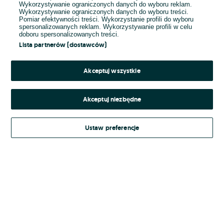
Wykorzystywanie ograniczonych danych do wyboru reklam.
Wykorzystywanie ograniczonych danych do wyboru treści.
Hasło
Pomiar efektywności treści. Wykorzystanie profili do wyboru
spersonalizowanych reklam. Wykorzystywanie profili w celu
doboru spersonalizowanych treści.
Lista partnerów (dostawców)
Nie pamiętasz hasła?
Akceptuj wszystkie
Zaloguj się
Akceptuj niezbędne
Kontynuując za pośrednictwem jednego z dostawców wskazanych powyżej,
Ustaw preferencje
Regulamin serwisu
akceptuję
OLX.pl w jego aktualnym brzmieniu.