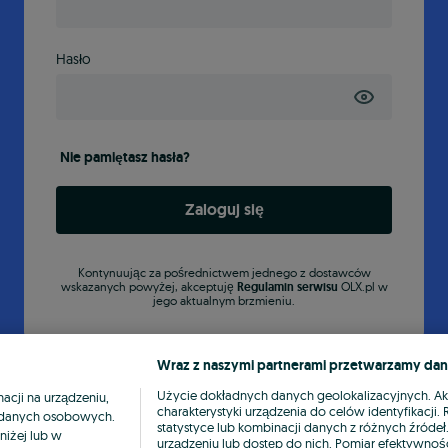
Hasło
Nie pamiętasz hasła?
Zaloguj się
Kontynuując za pośrednictwem jednego z dostawców
wskazanych powyżej, akceptuję
Regulamin serwisu
OLX.pl w
jego aktualnym brzmieniu.
Wraz z naszymi partnerami przetwarzamy dan
Użycie dokładnych danych geolokalizacyjnych. A
cji na urządzeniu,
charakterystyki urządzenia do celów identyfikacji
ia danych osobowych.
statystyce lub kombinacji danych z różnych źróde
niżej lub w
urządzeniu lub dostęp do nich. Pomiar efektywnośc