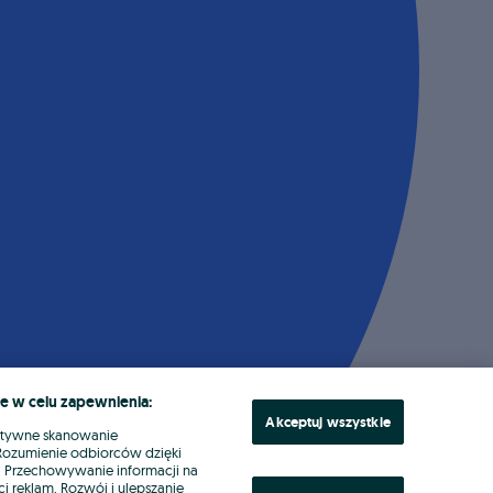
e w celu zapewnienia:
Akceptuj wszystkie
ktywne skanowanie
. Rozumienie odbiorców dzięki
ł. Przechowywanie informacji na
i reklam. Rozwój i ulepszanie