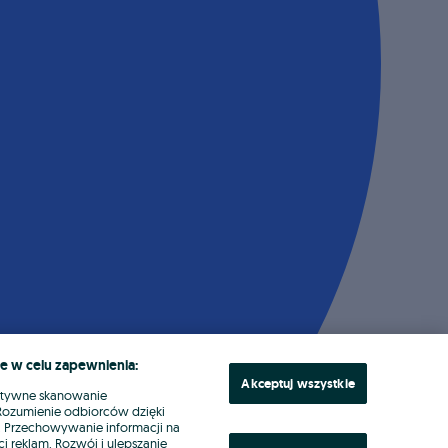
e w celu zapewnienia:
Akceptuj wszystkie
ktywne skanowanie
. Rozumienie odbiorców dzięki
ł. Przechowywanie informacji na
i reklam. Rozwój i ulepszanie