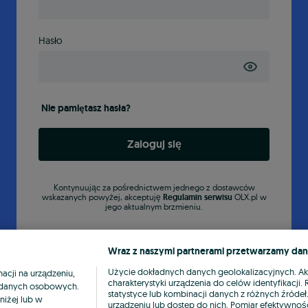
Hasło
Nie pamiętasz hasła?
Zaloguj się
Kontynuując za pośrednictwem jednego z dostawców
wskazanych powyżej, akceptuję
Regulamin serwisu
OLX.pl w
jego aktualnym brzmieniu.
Wraz z naszymi partnerami przetwarzamy dan
Użycie dokładnych danych geolokalizacyjnych. A
cji na urządzeniu,
charakterystyki urządzenia do celów identyfikacji
ia danych osobowych.
statystyce lub kombinacji danych z różnych źróde
niżej lub w
urządzeniu lub dostęp do nich. Pomiar efektywnośc