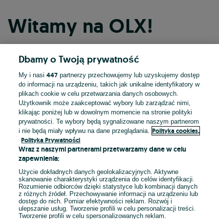
Witamy na OLX!
Dbamy o Twoją prywatność
Kontynuuj przez Facebooka
447
My i nasi
partnerzy przechowujemy lub uzyskujemy dostęp
do informacji na urządzeniu, takich jak unikalne identyfikatory w
Kontynuuj przez konto Apple
plikach cookie w celu przetwarzania danych osobowych.
Użytkownik może zaakceptować wybory lub zarządzać nimi,
klikając poniżej lub w dowolnym momencie na stronie polityki
prywatności. Te wybory będą sygnalizowane naszym partnerom
Kontynuuj przez konto Google
Polityka cookies,
i nie będą miały wpływu na dane przeglądania.
Polityka Prywatności
Wraz z naszymi partnerami przetwarzamy dane w celu
LUB
zapewnienia:
Zaloguj się
Załóż konto
Użycie dokładnych danych geolokalizacyjnych. Aktywne
skanowanie charakterystyki urządzenia do celów identyfikacji.
Rozumienie odbiorców dzięki statystyce lub kombinacji danych
E-mail
z różnych źródeł. Przechowywanie informacji na urządzeniu lub
dostęp do nich. Pomiar efektywności reklam. Rozwój i
ulepszanie usług. Tworzenie profili w celu personalizacji treści.
Tworzenie profili w celu spersonalizowanych reklam.