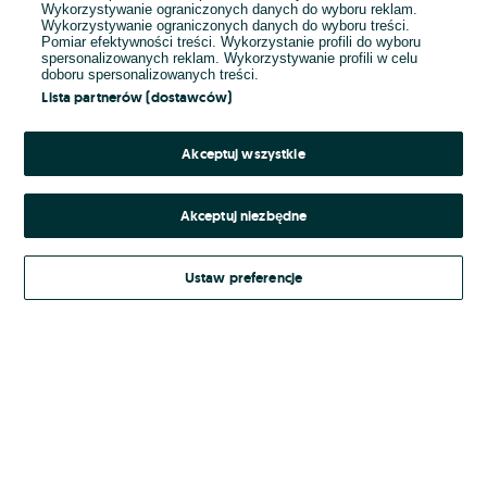
Wykorzystywanie ograniczonych danych do wyboru reklam.
Wykorzystywanie ograniczonych danych do wyboru treści.
Hasło
Pomiar efektywności treści. Wykorzystanie profili do wyboru
spersonalizowanych reklam. Wykorzystywanie profili w celu
doboru spersonalizowanych treści.
Lista partnerów (dostawców)
Nie pamiętasz hasła?
Akceptuj wszystkie
Zaloguj się
Akceptuj niezbędne
Kontynuując za pośrednictwem jednego z dostawców wskazanych powyżej,
Ustaw preferencje
Regulamin serwisu
akceptuję
OLX.pl w jego aktualnym brzmieniu.