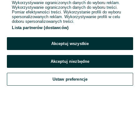
Wykorzystywanie ograniczonych danych do wyboru reklam.
Wykorzystywanie ograniczonych danych do wyboru treści.
Hasło
Pomiar efektywności treści. Wykorzystanie profili do wyboru
spersonalizowanych reklam. Wykorzystywanie profili w celu
doboru spersonalizowanych treści.
Lista partnerów (dostawców)
Nie pamiętasz hasła?
Akceptuj wszystkie
Zaloguj się
Akceptuj niezbędne
Kontynuując za pośrednictwem jednego z dostawców wskazanych powyżej,
Ustaw preferencje
akceptuję
Regulamin serwisu
OLX.pl w jego aktualnym brzmieniu.