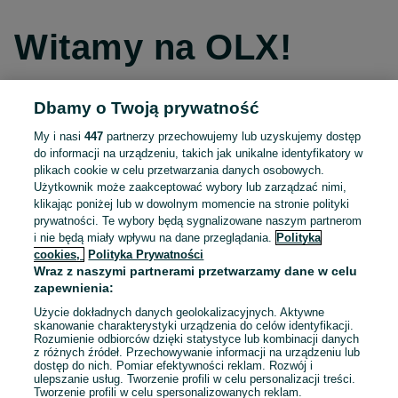
Witamy na OLX!
Dbamy o Twoją prywatność
Kontynuuj przez Facebooka
My i nasi
447
partnerzy przechowujemy lub uzyskujemy dostęp
do informacji na urządzeniu, takich jak unikalne identyfikatory w
Kontynuuj przez konto Apple
plikach cookie w celu przetwarzania danych osobowych.
Użytkownik może zaakceptować wybory lub zarządzać nimi,
klikając poniżej lub w dowolnym momencie na stronie polityki
prywatności. Te wybory będą sygnalizowane naszym partnerom
Kontynuuj przez konto Google
i nie będą miały wpływu na dane przeglądania.
Polityka
cookies,
Polityka Prywatności
Wraz z naszymi partnerami przetwarzamy dane w celu
LUB
zapewnienia:
Zaloguj się
Załóż konto
Użycie dokładnych danych geolokalizacyjnych. Aktywne
skanowanie charakterystyki urządzenia do celów identyfikacji.
Rozumienie odbiorców dzięki statystyce lub kombinacji danych
E-mail
z różnych źródeł. Przechowywanie informacji na urządzeniu lub
dostęp do nich. Pomiar efektywności reklam. Rozwój i
ulepszanie usług. Tworzenie profili w celu personalizacji treści.
Tworzenie profili w celu spersonalizowanych reklam.