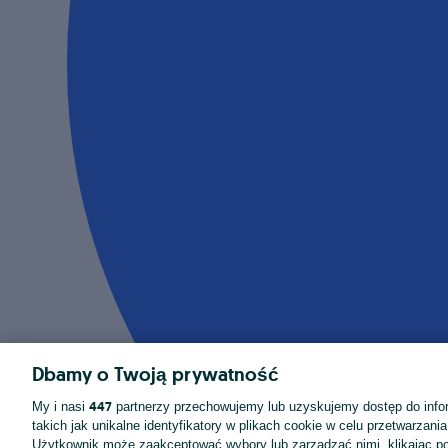
Dbamy o Twoją prywatność
447
My i nasi
partnerzy przechowujemy lub uzyskujemy dostęp do infor
takich jak unikalne identyfikatory w plikach cookie w celu przetwarzan
Użytkownik może zaakceptować wybory lub zarządzać nimi, klikając po