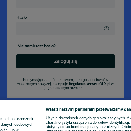
Hasło
Nie pamiętasz hasła?
Zaloguj się
Kontynuując za pośrednictwem jednego z dostawców
Regulamin serwisu
wskazanych powyżej, akceptuję
OLX.pl w
jego aktualnym brzmieniu.
Wraz z naszymi partnerami przetwarzamy dan
Użycie dokładnych danych geolokalizacyjnych. A
macji na urządzeniu,
charakterystyki urządzenia do celów identyfikacji
ia danych osobowych.
statystyce lub kombinacji danych z różnych źróde
niżej lub w