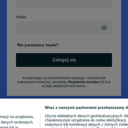
Hasło
Nie pamiętasz hasła?
Zaloguj się
Kontynuując za pośrednictwem jednego z dostawców
wskazanych powyżej, akceptuję
Regulamin serwisu
OLX.pl
w jego aktualnym brzmieniu.
Wraz z naszymi partnerami przetwarzamy d
Użycie dokładnych danych geolokalizacyjnych. A
macji na urządzeniu,
charakterystyki urządzenia do celów identyfikacji
ia danych osobowych.
statystyce lub kombinacji danych z różnych źróde
niżej lub w