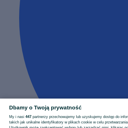
Dbamy o Twoją prywatność
My i nasi
447
partnerzy przechowujemy lub uzyskujemy dostęp do infor
takich jak unikalne identyfikatory w plikach cookie w celu przetwarzan
Użytkownik może zaakceptować wybory lub zarządzać nimi, klikając po