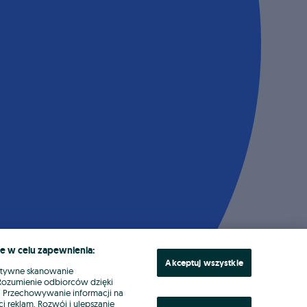
e w celu zapewnienia:
Akceptuj wszystkie
ktywne skanowanie
. Rozumienie odbiorców dzięki
ł. Przechowywanie informacji na
i reklam. Rozwój i ulepszanie