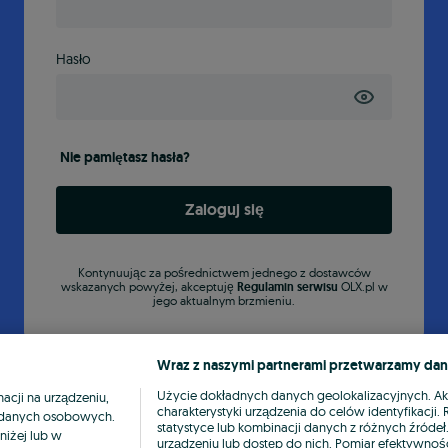
Hasło
Nie pamiętasz hasła?
Zaloguj się
Kontynuując za pośrednictwem jednego z dostawców
wskazanych powyżej, akceptuję
Regulamin serwisu
OLX.pl w
jego aktualnym brzmieniu.
Wraz z naszymi partnerami przetwarzamy dan
Użycie dokładnych danych geolokalizacyjnych. A
cji na urządzeniu,
charakterystyki urządzenia do celów identyfikacji
ia danych osobowych.
statystyce lub kombinacji danych z różnych źróde
niżej lub w
urządzeniu lub dostęp do nich. Pomiar efektywnośc