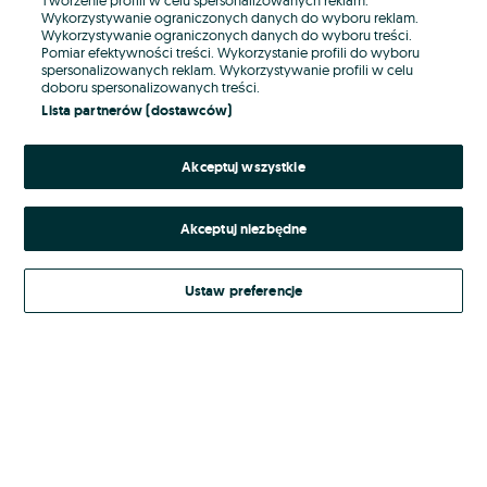
Wykorzystywanie ograniczonych danych do wyboru reklam.
Wykorzystywanie ograniczonych danych do wyboru treści.
Hasło
Pomiar efektywności treści. Wykorzystanie profili do wyboru
spersonalizowanych reklam. Wykorzystywanie profili w celu
doboru spersonalizowanych treści.
Lista partnerów (dostawców)
Nie pamiętasz hasła?
Akceptuj wszystkie
Zaloguj się
Akceptuj niezbędne
Kontynuując za pośrednictwem jednego z dostawców wskazanych powyżej,
akceptuję
Regulamin serwisu
OLX.pl w jego aktualnym brzmieniu.
Ustaw preferencje