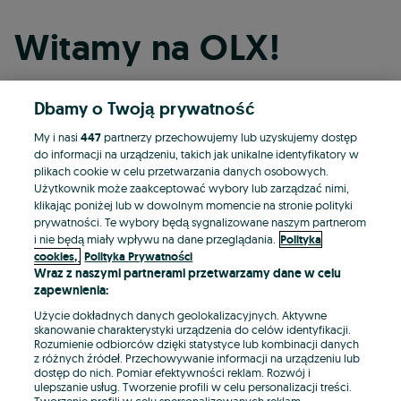
Witamy na OLX!
Dbamy o Twoją prywatność
Kontynuuj przez Facebooka
My i nasi
447
partnerzy przechowujemy lub uzyskujemy dostęp
do informacji na urządzeniu, takich jak unikalne identyfikatory w
Kontynuuj przez konto Apple
plikach cookie w celu przetwarzania danych osobowych.
Użytkownik może zaakceptować wybory lub zarządzać nimi,
klikając poniżej lub w dowolnym momencie na stronie polityki
prywatności. Te wybory będą sygnalizowane naszym partnerom
Kontynuuj przez konto Google
i nie będą miały wpływu na dane przeglądania.
Polityka
cookies,
Polityka Prywatności
Wraz z naszymi partnerami przetwarzamy dane w celu
LUB
zapewnienia:
Zaloguj się
Załóż konto
Użycie dokładnych danych geolokalizacyjnych. Aktywne
skanowanie charakterystyki urządzenia do celów identyfikacji.
Rozumienie odbiorców dzięki statystyce lub kombinacji danych
E-mail
z różnych źródeł. Przechowywanie informacji na urządzeniu lub
dostęp do nich. Pomiar efektywności reklam. Rozwój i
ulepszanie usług. Tworzenie profili w celu personalizacji treści.
Tworzenie profili w celu spersonalizowanych reklam.