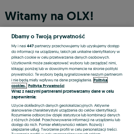
Witamy na OLX!
Dbamy o Twoją prywatność
Kontynuuj przez Facebooka
My i nasi
447
partnerzy przechowujemy lub uzyskujemy dostęp
do informacji na urządzeniu, takich jak unikalne identyfikatory w
Kontynuuj przez konto Apple
plikach cookie w celu przetwarzania danych osobowych.
Użytkownik może zaakceptować wybory lub zarządzać nimi,
klikając poniżej lub w dowolnym momencie na stronie polityki
prywatności. Te wybory będą sygnalizowane naszym partnerom
Kontynuuj przez konto Google
i nie będą miały wpływu na dane przeglądania.
Polityka
cookies,
Polityka Prywatności
Wraz z naszymi partnerami przetwarzamy dane w celu
LUB
zapewnienia:
Zaloguj się
Załóż konto
Użycie dokładnych danych geolokalizacyjnych. Aktywne
skanowanie charakterystyki urządzenia do celów identyfikacji.
Rozumienie odbiorców dzięki statystyce lub kombinacji danych
E-mail
z różnych źródeł. Przechowywanie informacji na urządzeniu lub
dostęp do nich. Pomiar efektywności reklam. Rozwój i
ulepszanie usług. Tworzenie profili w celu personalizacji treści.
Tworzenie profili w celu spersonalizowanych reklam.