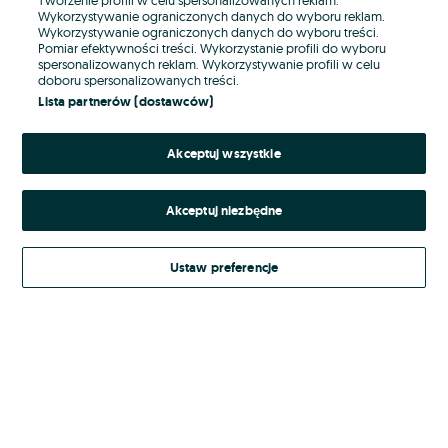
Wykorzystywanie ograniczonych danych do wyboru reklam.
Wykorzystywanie ograniczonych danych do wyboru treści.
Hasło
Pomiar efektywności treści. Wykorzystanie profili do wyboru
spersonalizowanych reklam. Wykorzystywanie profili w celu
doboru spersonalizowanych treści.
Lista partnerów (dostawców)
Nie pamiętasz hasła?
Akceptuj wszystkie
Zaloguj się
Akceptuj niezbędne
Kontynuując za pośrednictwem jednego z dostawców wskazanych powyżej,
akceptuję
Regulamin serwisu
OLX.pl w jego aktualnym brzmieniu.
Ustaw preferencje