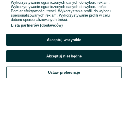
Wykorzystywanie ograniczonych danych do wyboru reklam.
Wykorzystywanie ograniczonych danych do wyboru treści.
Hasło
Pomiar efektywności treści. Wykorzystanie profili do wyboru
spersonalizowanych reklam. Wykorzystywanie profili w celu
doboru spersonalizowanych treści.
Lista partnerów (dostawców)
Nie pamiętasz hasła?
Akceptuj wszystkie
Zaloguj się
Akceptuj niezbędne
Kontynuując za pośrednictwem jednego z dostawców wskazanych powyżej,
Ustaw preferencje
akceptuję
Regulamin serwisu
OLX.pl w jego aktualnym brzmieniu.