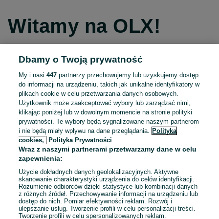
Witamy na OLX!
Dbamy o Twoją prywatność
Kontynuuj przez Facebooka
My i nasi
447
partnerzy przechowujemy lub uzyskujemy dostęp
do informacji na urządzeniu, takich jak unikalne identyfikatory w
Kontynuuj przez konto Apple
plikach cookie w celu przetwarzania danych osobowych.
Użytkownik może zaakceptować wybory lub zarządzać nimi,
klikając poniżej lub w dowolnym momencie na stronie polityki
prywatności. Te wybory będą sygnalizowane naszym partnerom
Kontynuuj przez konto Google
i nie będą miały wpływu na dane przeglądania.
Polityka
cookies,
Polityka Prywatności
Wraz z naszymi partnerami przetwarzamy dane w celu
LUB
zapewnienia:
Zaloguj się
Załóż konto
Użycie dokładnych danych geolokalizacyjnych. Aktywne
skanowanie charakterystyki urządzenia do celów identyfikacji.
Rozumienie odbiorców dzięki statystyce lub kombinacji danych
E-mail
z różnych źródeł. Przechowywanie informacji na urządzeniu lub
dostęp do nich. Pomiar efektywności reklam. Rozwój i
ulepszanie usług. Tworzenie profili w celu personalizacji treści.
Tworzenie profili w celu spersonalizowanych reklam.