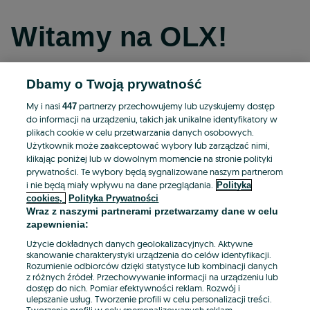
Witamy na OLX!
Dbamy o Twoją prywatność
Kontynuuj przez Facebooka
My i nasi
partnerzy przechowujemy lub uzyskujemy dostęp
447
do informacji na urządzeniu, takich jak unikalne identyfikatory w
Kontynuuj przez konto Apple
plikach cookie w celu przetwarzania danych osobowych.
Użytkownik może zaakceptować wybory lub zarządzać nimi,
klikając poniżej lub w dowolnym momencie na stronie polityki
prywatności. Te wybory będą sygnalizowane naszym partnerom
Kontynuuj przez konto Google
i nie będą miały wpływu na dane przeglądania.
Polityka
cookies,
Polityka Prywatności
Wraz z naszymi partnerami przetwarzamy dane w celu
LUB
zapewnienia:
Zaloguj się
Załóż konto
Użycie dokładnych danych geolokalizacyjnych. Aktywne
skanowanie charakterystyki urządzenia do celów identyfikacji.
Rozumienie odbiorców dzięki statystyce lub kombinacji danych
E-mail
z różnych źródeł. Przechowywanie informacji na urządzeniu lub
dostęp do nich. Pomiar efektywności reklam. Rozwój i
ulepszanie usług. Tworzenie profili w celu personalizacji treści.
Tworzenie profili w celu spersonalizowanych reklam.