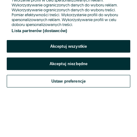
Wykorzystywanie ograniczonych danych do wyboru reklam.
Wykorzystywanie ograniczonych danych do wyboru treści.
Hasło
Pomiar efektywności treści. Wykorzystanie profili do wyboru
spersonalizowanych reklam. Wykorzystywanie profili w celu
doboru spersonalizowanych treści.
Lista partnerów (dostawców)
Nie pamiętasz hasła?
Akceptuj wszystkie
Zaloguj się
Akceptuj niezbędne
Kontynuując za pośrednictwem jednego z dostawców wskazanych powyżej,
akceptuję
OLX.pl w jego aktualnym brzmieniu.
Ustaw preferencje
Regulamin serwisu