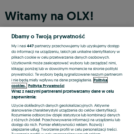
Witamy na OLX!
Dbamy o Twoją prywatność
Kontynuuj przez Facebooka
My i nasi
447
partnerzy przechowujemy lub uzyskujemy dostęp
do informacji na urządzeniu, takich jak unikalne identyfikatory w
Kontynuuj przez konto Apple
plikach cookie w celu przetwarzania danych osobowych.
Użytkownik może zaakceptować wybory lub zarządzać nimi,
klikając poniżej lub w dowolnym momencie na stronie polityki
prywatności. Te wybory będą sygnalizowane naszym partnerom
Kontynuuj przez konto Google
i nie będą miały wpływu na dane przeglądania.
Polityka
cookies,
Polityka Prywatności
Wraz z naszymi partnerami przetwarzamy dane w celu
LUB
zapewnienia:
Zaloguj się
Załóż konto
Użycie dokładnych danych geolokalizacyjnych. Aktywne
skanowanie charakterystyki urządzenia do celów identyfikacji.
Rozumienie odbiorców dzięki statystyce lub kombinacji danych
E-mail
z różnych źródeł. Przechowywanie informacji na urządzeniu lub
dostęp do nich. Pomiar efektywności reklam. Rozwój i
ulepszanie usług. Tworzenie profili w celu personalizacji treści.
Tworzenie profili w celu spersonalizowanych reklam.