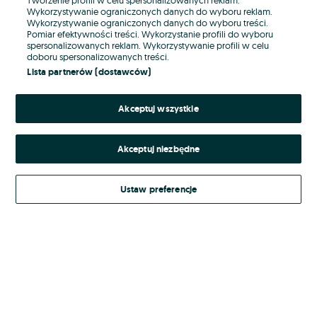
Wykorzystywanie ograniczonych danych do wyboru reklam.
Wykorzystywanie ograniczonych danych do wyboru treści.
Hasło
Pomiar efektywności treści. Wykorzystanie profili do wyboru
spersonalizowanych reklam. Wykorzystywanie profili w celu
doboru spersonalizowanych treści.
Lista partnerów (dostawców)
Nie pamiętasz hasła?
Akceptuj wszystkie
Zaloguj się
Akceptuj niezbędne
Kontynuując za pośrednictwem jednego z dostawców wskazanych powyżej,
akceptuję
Regulamin serwisu
OLX.pl w jego aktualnym brzmieniu.
Ustaw preferencje