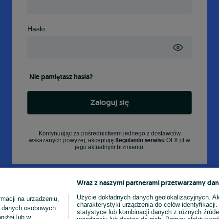
Hasło
Nie pamiętasz hasła?
Zaloguj się
Kontynuując za pośrednictwem jednego z dostawców
Regulamin serwisu
wskazanych powyżej, akceptuję
OLX.pl w
jego aktualnym brzmieniu.
Wraz z naszymi partnerami przetwarzamy dan
Użycie dokładnych danych geolokalizacyjnych. A
macji na urządzeniu,
charakterystyki urządzenia do celów identyfikacji
ia danych osobowych.
statystyce lub kombinacji danych z różnych źróde
niżej lub w