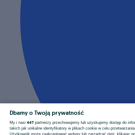
Dbamy o Twoją prywatność
447
My i nasi
partnerzy przechowujemy lub uzyskujemy dostęp do infor
takich jak unikalne identyfikatory w plikach cookie w celu przetwarzan
Użytkownik może zaakceptować wybory lub zarządzać nimi, klikając po