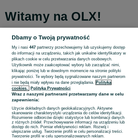
Witamy na OLX!
Dbamy o Twoją prywatność
Kontynuuj przez Facebooka
My i nasi
447
partnerzy przechowujemy lub uzyskujemy dostęp
do informacji na urządzeniu, takich jak unikalne identyfikatory w
Kontynuuj przez konto Apple
plikach cookie w celu przetwarzania danych osobowych.
Użytkownik może zaakceptować wybory lub zarządzać nimi,
klikając poniżej lub w dowolnym momencie na stronie polityki
prywatności. Te wybory będą sygnalizowane naszym partnerom
Kontynuuj przez konto Google
i nie będą miały wpływu na dane przeglądania.
Polityka
cookies,
Polityka Prywatności
Wraz z naszymi partnerami przetwarzamy dane w celu
LUB
zapewnienia:
Zaloguj się
Załóż konto
Użycie dokładnych danych geolokalizacyjnych. Aktywne
skanowanie charakterystyki urządzenia do celów identyfikacji.
Rozumienie odbiorców dzięki statystyce lub kombinacji danych
E-mail
z różnych źródeł. Przechowywanie informacji na urządzeniu lub
dostęp do nich. Pomiar efektywności reklam. Rozwój i
ulepszanie usług. Tworzenie profili w celu personalizacji treści.
Tworzenie profili w celu spersonalizowanych reklam.