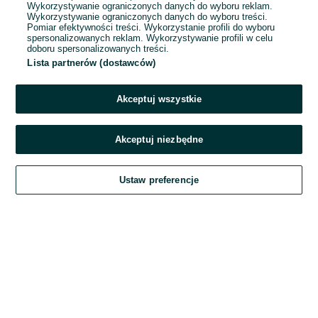
Wykorzystywanie ograniczonych danych do wyboru reklam.
Wykorzystywanie ograniczonych danych do wyboru treści.
Hasło
Pomiar efektywności treści. Wykorzystanie profili do wyboru
spersonalizowanych reklam. Wykorzystywanie profili w celu
doboru spersonalizowanych treści.
Lista partnerów (dostawców)
Nie pamiętasz hasła?
Akceptuj wszystkie
Zaloguj się
Akceptuj niezbędne
Kontynuując za pośrednictwem jednego z dostawców wskazanych powyżej,
Ustaw preferencje
akceptuję
Regulamin serwisu
OLX.pl w jego aktualnym brzmieniu.