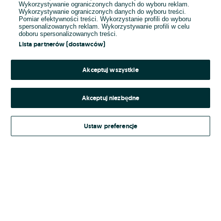
Wykorzystywanie ograniczonych danych do wyboru reklam.
Wykorzystywanie ograniczonych danych do wyboru treści.
Hasło
Pomiar efektywności treści. Wykorzystanie profili do wyboru
spersonalizowanych reklam. Wykorzystywanie profili w celu
doboru spersonalizowanych treści.
Lista partnerów (dostawców)
Nie pamiętasz hasła?
Akceptuj wszystkie
Zaloguj się
Akceptuj niezbędne
Kontynuując za pośrednictwem jednego z dostawców wskazanych powyżej,
Ustaw preferencje
Regulamin serwisu
akceptuję
OLX.pl w jego aktualnym brzmieniu.