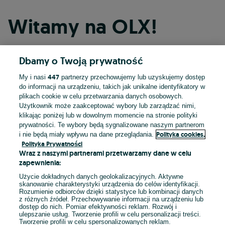
Witamy na OLX!
Dbamy o Twoją prywatność
Kontynuuj przez Facebooka
447
My i nasi
partnerzy przechowujemy lub uzyskujemy dostęp
do informacji na urządzeniu, takich jak unikalne identyfikatory w
Kontynuuj przez konto Apple
plikach cookie w celu przetwarzania danych osobowych.
Użytkownik może zaakceptować wybory lub zarządzać nimi,
klikając poniżej lub w dowolnym momencie na stronie polityki
prywatności. Te wybory będą sygnalizowane naszym partnerom
Kontynuuj przez konto Google
Polityka cookies,
i nie będą miały wpływu na dane przeglądania.
Polityka Prywatności
Wraz z naszymi partnerami przetwarzamy dane w celu
LUB
zapewnienia:
Zaloguj się
Załóż konto
Użycie dokładnych danych geolokalizacyjnych. Aktywne
skanowanie charakterystyki urządzenia do celów identyfikacji.
Rozumienie odbiorców dzięki statystyce lub kombinacji danych
E-mail
z różnych źródeł. Przechowywanie informacji na urządzeniu lub
dostęp do nich. Pomiar efektywności reklam. Rozwój i
ulepszanie usług. Tworzenie profili w celu personalizacji treści.
Tworzenie profili w celu spersonalizowanych reklam.