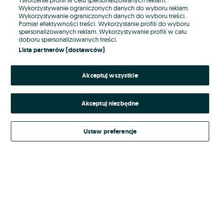
Wykorzystywanie ograniczonych danych do wyboru reklam.
Wykorzystywanie ograniczonych danych do wyboru treści.
Hasło
Pomiar efektywności treści. Wykorzystanie profili do wyboru
spersonalizowanych reklam. Wykorzystywanie profili w celu
doboru spersonalizowanych treści.
Lista partnerów (dostawców)
Nie pamiętasz hasła?
Akceptuj wszystkie
Zaloguj się
Akceptuj niezbędne
Kontynuując za pośrednictwem jednego z dostawców wskazanych powyżej,
akceptuję
Regulamin serwisu
OLX.pl w jego aktualnym brzmieniu.
Ustaw preferencje