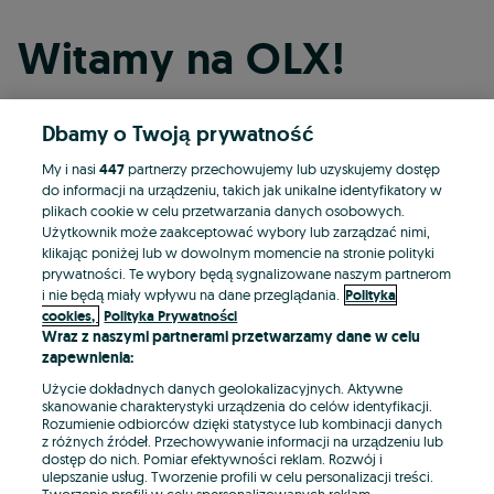
Witamy na OLX!
Dbamy o Twoją prywatność
Kontynuuj przez Facebooka
My i nasi
447
partnerzy przechowujemy lub uzyskujemy dostęp
do informacji na urządzeniu, takich jak unikalne identyfikatory w
Kontynuuj przez konto Apple
plikach cookie w celu przetwarzania danych osobowych.
Użytkownik może zaakceptować wybory lub zarządzać nimi,
klikając poniżej lub w dowolnym momencie na stronie polityki
prywatności. Te wybory będą sygnalizowane naszym partnerom
Kontynuuj przez konto Google
i nie będą miały wpływu na dane przeglądania.
Polityka
cookies,
Polityka Prywatności
Wraz z naszymi partnerami przetwarzamy dane w celu
LUB
zapewnienia:
Zaloguj się
Załóż konto
Użycie dokładnych danych geolokalizacyjnych. Aktywne
skanowanie charakterystyki urządzenia do celów identyfikacji.
Rozumienie odbiorców dzięki statystyce lub kombinacji danych
E-mail
z różnych źródeł. Przechowywanie informacji na urządzeniu lub
dostęp do nich. Pomiar efektywności reklam. Rozwój i
ulepszanie usług. Tworzenie profili w celu personalizacji treści.
Tworzenie profili w celu spersonalizowanych reklam.