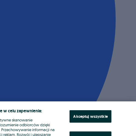
e w celu zapewnienia:
Akceptuj wszystkie
ktywne skanowanie
. Rozumienie odbiorców dzięki
ł. Przechowywanie informacji na
i reklam. Rozwój i ulepszanie