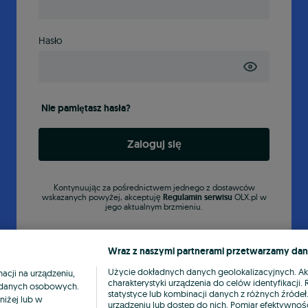
Hasło
Nie pamiętasz hasła?
Zaloguj się
Kontynuując za pośrednictwem jednego z dostawców
wskazanych powyżej, akceptuję
Regulamin serwisu
OLX.pl w
jego aktualnym brzmieniu.
Wraz z naszymi partnerami przetwarzamy dan
Użycie dokładnych danych geolokalizacyjnych. A
cji na urządzeniu,
charakterystyki urządzenia do celów identyfikacji
ia danych osobowych.
statystyce lub kombinacji danych z różnych źróde
niżej lub w
urządzeniu lub dostęp do nich. Pomiar efektywnośc