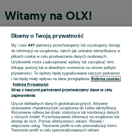
Witamy na OLX!
Dbamy o Twoją prywatność
Kontynuuj przez Facebooka
447
My i nasi
partnerzy przechowujemy lub uzyskujemy dostęp
do informacji na urządzeniu, takich jak unikalne identyfikatory w
Kontynuuj przez konto Apple
plikach cookie w celu przetwarzania danych osobowych.
Użytkownik może zaakceptować wybory lub zarządzać nimi,
klikając poniżej lub w dowolnym momencie na stronie polityki
prywatności. Te wybory będą sygnalizowane naszym partnerom
Kontynuuj przez konto Google
Polityka cookies,
i nie będą miały wpływu na dane przeglądania.
Polityka Prywatności
Wraz z naszymi partnerami przetwarzamy dane w celu
LUB
zapewnienia:
Zaloguj się
Załóż konto
Użycie dokładnych danych geolokalizacyjnych. Aktywne
skanowanie charakterystyki urządzenia do celów identyfikacji.
Rozumienie odbiorców dzięki statystyce lub kombinacji danych
E-mail
z różnych źródeł. Przechowywanie informacji na urządzeniu lub
dostęp do nich. Pomiar efektywności reklam. Rozwój i
ulepszanie usług. Tworzenie profili w celu personalizacji treści.
Tworzenie profili w celu spersonalizowanych reklam.