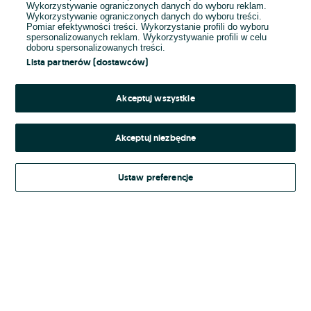
Wykorzystywanie ograniczonych danych do wyboru reklam.
Wykorzystywanie ograniczonych danych do wyboru treści.
Hasło
Pomiar efektywności treści. Wykorzystanie profili do wyboru
spersonalizowanych reklam. Wykorzystywanie profili w celu
doboru spersonalizowanych treści.
Lista partnerów (dostawców)
Nie pamiętasz hasła?
Akceptuj wszystkie
Zaloguj się
Akceptuj niezbędne
Kontynuując za pośrednictwem jednego z dostawców wskazanych powyżej,
Ustaw preferencje
Regulamin serwisu
akceptuję
OLX.pl w jego aktualnym brzmieniu.