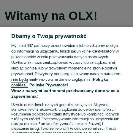
Witamy na OLX!
Dbamy o Twoją prywatność
Kontynuuj przez Facebooka
My i nasi
partnerzy przechowujemy lub uzyskujemy dostęp
447
do informacji na urządzeniu, takich jak unikalne identyfikatory w
Kontynuuj przez konto Apple
plikach cookie w celu przetwarzania danych osobowych.
Użytkownik może zaakceptować wybory lub zarządzać nimi,
klikając poniżej lub w dowolnym momencie na stronie polityki
prywatności. Te wybory będą sygnalizowane naszym partnerom
Kontynuuj przez konto Google
i nie będą miały wpływu na dane przeglądania.
Polityka
cookies,
Polityka Prywatności
Wraz z naszymi partnerami przetwarzamy dane w celu
LUB
zapewnienia:
Zaloguj się
Załóż konto
Użycie dokładnych danych geolokalizacyjnych. Aktywne
skanowanie charakterystyki urządzenia do celów identyfikacji.
Rozumienie odbiorców dzięki statystyce lub kombinacji danych
E-mail
z różnych źródeł. Przechowywanie informacji na urządzeniu lub
dostęp do nich. Pomiar efektywności reklam. Rozwój i
ulepszanie usług. Tworzenie profili w celu personalizacji treści.
Tworzenie profili w celu spersonalizowanych reklam.