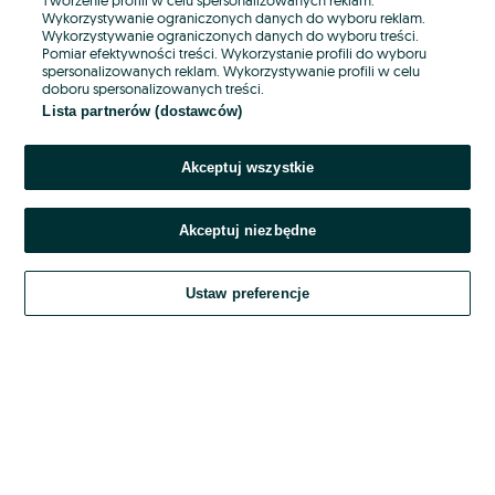
Wykorzystywanie ograniczonych danych do wyboru reklam.
Wykorzystywanie ograniczonych danych do wyboru treści.
Hasło
Pomiar efektywności treści. Wykorzystanie profili do wyboru
spersonalizowanych reklam. Wykorzystywanie profili w celu
doboru spersonalizowanych treści.
Lista partnerów (dostawców)
Nie pamiętasz hasła?
Akceptuj wszystkie
Zaloguj się
Akceptuj niezbędne
Kontynuując za pośrednictwem jednego z dostawców wskazanych powyżej,
akceptuję
OLX.pl w jego aktualnym brzmieniu.
Ustaw preferencje
Regulamin serwisu