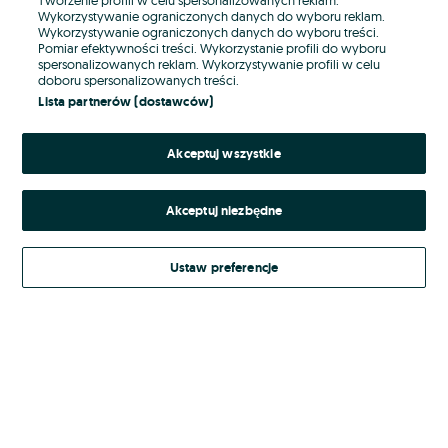
Wykorzystywanie ograniczonych danych do wyboru reklam.
Wykorzystywanie ograniczonych danych do wyboru treści.
Hasło
Pomiar efektywności treści. Wykorzystanie profili do wyboru
spersonalizowanych reklam. Wykorzystywanie profili w celu
doboru spersonalizowanych treści.
Lista partnerów (dostawców)
Nie pamiętasz hasła?
Akceptuj wszystkie
Zaloguj się
Akceptuj niezbędne
Kontynuując za pośrednictwem jednego z dostawców wskazanych powyżej,
akceptuję
Regulamin serwisu
OLX.pl w jego aktualnym brzmieniu.
Ustaw preferencje