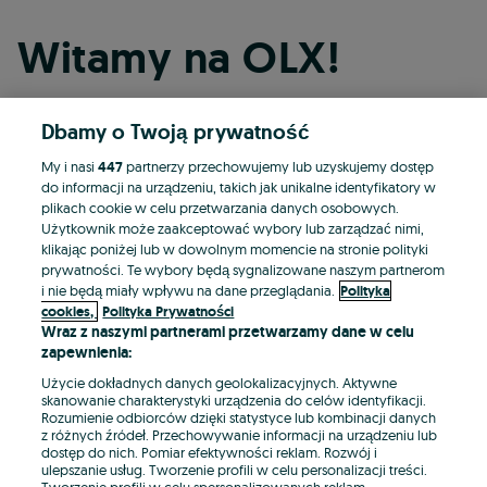
Witamy na OLX!
Dbamy o Twoją prywatność
Kontynuuj przez Facebooka
My i nasi
447
partnerzy przechowujemy lub uzyskujemy dostęp
do informacji na urządzeniu, takich jak unikalne identyfikatory w
Kontynuuj przez konto Apple
plikach cookie w celu przetwarzania danych osobowych.
Użytkownik może zaakceptować wybory lub zarządzać nimi,
klikając poniżej lub w dowolnym momencie na stronie polityki
prywatności. Te wybory będą sygnalizowane naszym partnerom
Kontynuuj przez konto Google
i nie będą miały wpływu na dane przeglądania.
Polityka
cookies,
Polityka Prywatności
Wraz z naszymi partnerami przetwarzamy dane w celu
LUB
zapewnienia:
Zaloguj się
Załóż konto
Użycie dokładnych danych geolokalizacyjnych. Aktywne
skanowanie charakterystyki urządzenia do celów identyfikacji.
Rozumienie odbiorców dzięki statystyce lub kombinacji danych
E-mail
z różnych źródeł. Przechowywanie informacji na urządzeniu lub
dostęp do nich. Pomiar efektywności reklam. Rozwój i
ulepszanie usług. Tworzenie profili w celu personalizacji treści.
Tworzenie profili w celu spersonalizowanych reklam.