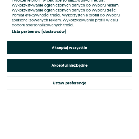
Wykorzystywanie ograniczonych danych do wyboru reklam.
Wykorzystywanie ograniczonych danych do wyboru treści.
Hasło
Pomiar efektywności treści. Wykorzystanie profili do wyboru
spersonalizowanych reklam. Wykorzystywanie profili w celu
doboru spersonalizowanych treści.
Lista partnerów (dostawców)
Nie pamiętasz hasła?
Akceptuj wszystkie
Zaloguj się
Akceptuj niezbędne
Kontynuując za pośrednictwem jednego z dostawców wskazanych powyżej,
akceptuję
Regulamin serwisu
OLX.pl w jego aktualnym brzmieniu.
Ustaw preferencje