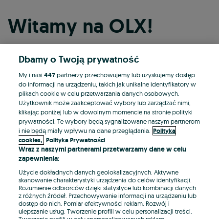
Witamy na OLX!
Dbamy o Twoją prywatność
Kontynuuj przez Facebooka
My i nasi
447
partnerzy przechowujemy lub uzyskujemy dostęp
do informacji na urządzeniu, takich jak unikalne identyfikatory w
Kontynuuj przez konto Apple
plikach cookie w celu przetwarzania danych osobowych.
Użytkownik może zaakceptować wybory lub zarządzać nimi,
klikając poniżej lub w dowolnym momencie na stronie polityki
prywatności. Te wybory będą sygnalizowane naszym partnerom
Kontynuuj przez konto Google
i nie będą miały wpływu na dane przeglądania.
Polityka
cookies,
Polityka Prywatności
Wraz z naszymi partnerami przetwarzamy dane w celu
LUB
zapewnienia:
Zaloguj się
Załóż konto
Użycie dokładnych danych geolokalizacyjnych. Aktywne
skanowanie charakterystyki urządzenia do celów identyfikacji.
Rozumienie odbiorców dzięki statystyce lub kombinacji danych
E-mail
z różnych źródeł. Przechowywanie informacji na urządzeniu lub
dostęp do nich. Pomiar efektywności reklam. Rozwój i
ulepszanie usług. Tworzenie profili w celu personalizacji treści.
Tworzenie profili w celu spersonalizowanych reklam.