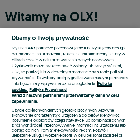
Witamy na OLX!
Dbamy o Twoją prywatność
Kontynuuj przez Facebooka
My i nasi
447
partnerzy przechowujemy lub uzyskujemy dostęp
do informacji na urządzeniu, takich jak unikalne identyfikatory w
Kontynuuj przez konto Apple
plikach cookie w celu przetwarzania danych osobowych.
Użytkownik może zaakceptować wybory lub zarządzać nimi,
klikając poniżej lub w dowolnym momencie na stronie polityki
prywatności. Te wybory będą sygnalizowane naszym partnerom
Kontynuuj przez konto Google
i nie będą miały wpływu na dane przeglądania.
Polityka
cookies,
Polityka Prywatności
Wraz z naszymi partnerami przetwarzamy dane w celu
LUB
zapewnienia:
Zaloguj się
Załóż konto
Użycie dokładnych danych geolokalizacyjnych. Aktywne
skanowanie charakterystyki urządzenia do celów identyfikacji.
Rozumienie odbiorców dzięki statystyce lub kombinacji danych
E-mail
z różnych źródeł. Przechowywanie informacji na urządzeniu lub
dostęp do nich. Pomiar efektywności reklam. Rozwój i
ulepszanie usług. Tworzenie profili w celu personalizacji treści.
Tworzenie profili w celu spersonalizowanych reklam.