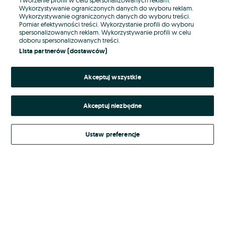
Wykorzystywanie ograniczonych danych do wyboru reklam.
Wykorzystywanie ograniczonych danych do wyboru treści.
Hasło
Pomiar efektywności treści. Wykorzystanie profili do wyboru
spersonalizowanych reklam. Wykorzystywanie profili w celu
doboru spersonalizowanych treści.
Lista partnerów (dostawców)
Nie pamiętasz hasła?
Akceptuj wszystkie
Zaloguj się
Akceptuj niezbędne
Kontynuując za pośrednictwem jednego z dostawców wskazanych powyżej,
akceptuję
Regulamin serwisu
OLX.pl w jego aktualnym brzmieniu.
Ustaw preferencje