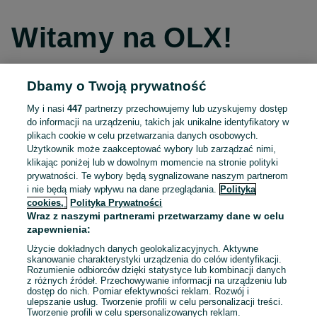
Witamy na OLX!
Dbamy o Twoją prywatność
Kontynuuj przez Facebooka
My i nasi
447
partnerzy przechowujemy lub uzyskujemy dostęp
do informacji na urządzeniu, takich jak unikalne identyfikatory w
Kontynuuj przez konto Apple
plikach cookie w celu przetwarzania danych osobowych.
Użytkownik może zaakceptować wybory lub zarządzać nimi,
klikając poniżej lub w dowolnym momencie na stronie polityki
prywatności. Te wybory będą sygnalizowane naszym partnerom
Kontynuuj przez konto Google
i nie będą miały wpływu na dane przeglądania.
Polityka
cookies,
Polityka Prywatności
Wraz z naszymi partnerami przetwarzamy dane w celu
LUB
zapewnienia:
Zaloguj się
Załóż konto
Użycie dokładnych danych geolokalizacyjnych. Aktywne
skanowanie charakterystyki urządzenia do celów identyfikacji.
Rozumienie odbiorców dzięki statystyce lub kombinacji danych
E-mail
z różnych źródeł. Przechowywanie informacji na urządzeniu lub
dostęp do nich. Pomiar efektywności reklam. Rozwój i
ulepszanie usług. Tworzenie profili w celu personalizacji treści.
Tworzenie profili w celu spersonalizowanych reklam.