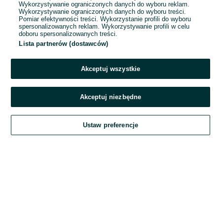
Wykorzystywanie ograniczonych danych do wyboru reklam.
Wykorzystywanie ograniczonych danych do wyboru treści.
Hasło
Pomiar efektywności treści. Wykorzystanie profili do wyboru
spersonalizowanych reklam. Wykorzystywanie profili w celu
doboru spersonalizowanych treści.
Lista partnerów (dostawców)
Nie pamiętasz hasła?
Akceptuj wszystkie
Zaloguj się
Akceptuj niezbędne
Kontynuując za pośrednictwem jednego z dostawców wskazanych powyżej,
Ustaw preferencje
akceptuję
Regulamin serwisu
OLX.pl w jego aktualnym brzmieniu.