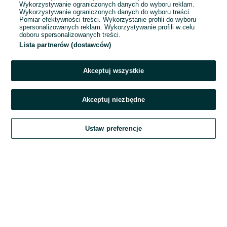
Wykorzystywanie ograniczonych danych do wyboru reklam.
Wykorzystywanie ograniczonych danych do wyboru treści.
Hasło
Pomiar efektywności treści. Wykorzystanie profili do wyboru
spersonalizowanych reklam. Wykorzystywanie profili w celu
doboru spersonalizowanych treści.
Lista partnerów (dostawców)
Nie pamiętasz hasła?
Akceptuj wszystkie
Zaloguj się
Akceptuj niezbędne
Kontynuując za pośrednictwem jednego z dostawców wskazanych powyżej,
Ustaw preferencje
akceptuję
Regulamin serwisu
OLX.pl w jego aktualnym brzmieniu.