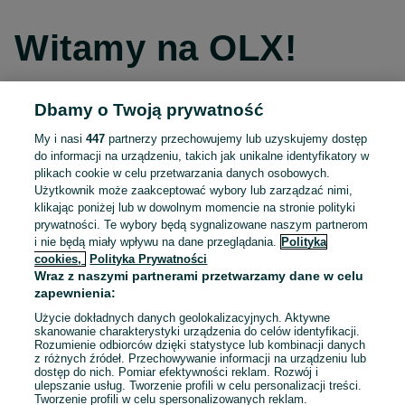
Witamy na OLX!
Dbamy o Twoją prywatność
Kontynuuj przez Facebooka
My i nasi
447
partnerzy przechowujemy lub uzyskujemy dostęp
do informacji na urządzeniu, takich jak unikalne identyfikatory w
Kontynuuj przez konto Apple
plikach cookie w celu przetwarzania danych osobowych.
Użytkownik może zaakceptować wybory lub zarządzać nimi,
klikając poniżej lub w dowolnym momencie na stronie polityki
prywatności. Te wybory będą sygnalizowane naszym partnerom
Kontynuuj przez konto Google
i nie będą miały wpływu na dane przeglądania.
Polityka
cookies,
Polityka Prywatności
Wraz z naszymi partnerami przetwarzamy dane w celu
LUB
zapewnienia:
Zaloguj się
Załóż konto
Użycie dokładnych danych geolokalizacyjnych. Aktywne
skanowanie charakterystyki urządzenia do celów identyfikacji.
Rozumienie odbiorców dzięki statystyce lub kombinacji danych
E-mail
z różnych źródeł. Przechowywanie informacji na urządzeniu lub
dostęp do nich. Pomiar efektywności reklam. Rozwój i
ulepszanie usług. Tworzenie profili w celu personalizacji treści.
Tworzenie profili w celu spersonalizowanych reklam.