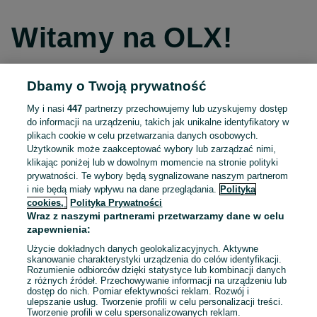
Witamy na OLX!
Dbamy o Twoją prywatność
Kontynuuj przez Facebooka
My i nasi
447
partnerzy przechowujemy lub uzyskujemy dostęp
do informacji na urządzeniu, takich jak unikalne identyfikatory w
Kontynuuj przez konto Apple
plikach cookie w celu przetwarzania danych osobowych.
Użytkownik może zaakceptować wybory lub zarządzać nimi,
klikając poniżej lub w dowolnym momencie na stronie polityki
prywatności. Te wybory będą sygnalizowane naszym partnerom
Kontynuuj przez konto Google
i nie będą miały wpływu na dane przeglądania.
Polityka
cookies,
Polityka Prywatności
Wraz z naszymi partnerami przetwarzamy dane w celu
LUB
zapewnienia:
Zaloguj się
Załóż konto
Użycie dokładnych danych geolokalizacyjnych. Aktywne
skanowanie charakterystyki urządzenia do celów identyfikacji.
Rozumienie odbiorców dzięki statystyce lub kombinacji danych
E-mail
z różnych źródeł. Przechowywanie informacji na urządzeniu lub
dostęp do nich. Pomiar efektywności reklam. Rozwój i
ulepszanie usług. Tworzenie profili w celu personalizacji treści.
Tworzenie profili w celu spersonalizowanych reklam.