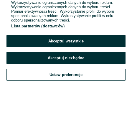
Wykorzystywanie ograniczonych danych do wyboru reklam.
Wykorzystywanie ograniczonych danych do wyboru treści.
Hasło
Pomiar efektywności treści. Wykorzystanie profili do wyboru
spersonalizowanych reklam. Wykorzystywanie profili w celu
doboru spersonalizowanych treści.
Lista partnerów (dostawców)
Nie pamiętasz hasła?
Akceptuj wszystkie
Zaloguj się
Akceptuj niezbędne
Kontynuując za pośrednictwem jednego z dostawców wskazanych powyżej,
Ustaw preferencje
akceptuję
Regulamin serwisu
OLX.pl w jego aktualnym brzmieniu.