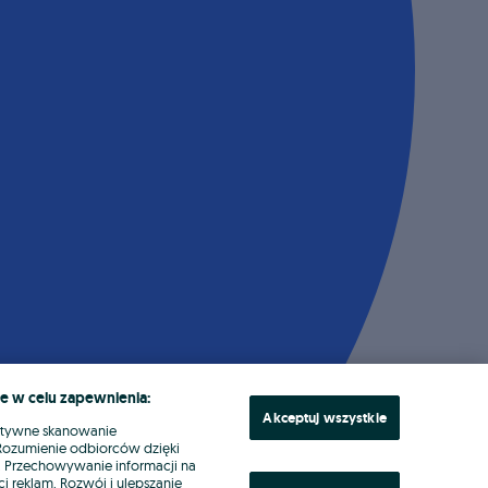
e w celu zapewnienia:
Akceptuj wszystkie
ktywne skanowanie
. Rozumienie odbiorców dzięki
ł. Przechowywanie informacji na
i reklam. Rozwój i ulepszanie