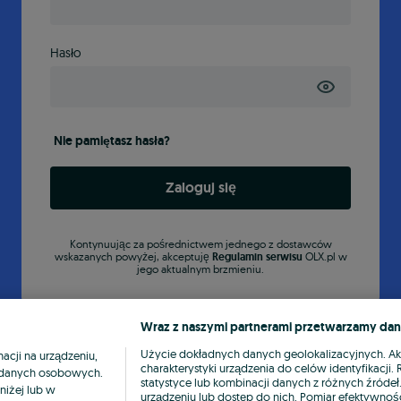
Hasło
Nie pamiętasz hasła?
Zaloguj się
Kontynuując za pośrednictwem jednego z dostawców
wskazanych powyżej, akceptuję
Regulamin serwisu
OLX.pl w
jego aktualnym brzmieniu.
Wraz z naszymi partnerami przetwarzamy dan
Użycie dokładnych danych geolokalizacyjnych. A
cji na urządzeniu,
charakterystyki urządzenia do celów identyfikacji
ia danych osobowych.
statystyce lub kombinacji danych z różnych źróde
niżej lub w
urządzeniu lub dostęp do nich. Pomiar efektywnośc