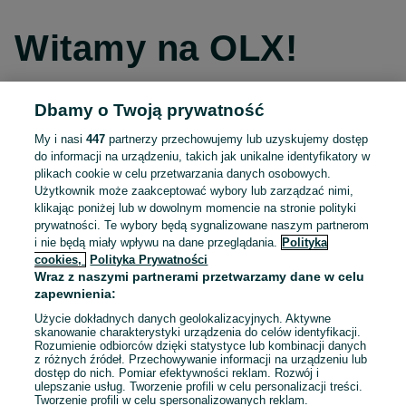
Witamy na OLX!
Dbamy o Twoją prywatność
Kontynuuj przez Facebooka
My i nasi
447
partnerzy przechowujemy lub uzyskujemy dostęp
do informacji na urządzeniu, takich jak unikalne identyfikatory w
Kontynuuj przez konto Apple
plikach cookie w celu przetwarzania danych osobowych.
Użytkownik może zaakceptować wybory lub zarządzać nimi,
klikając poniżej lub w dowolnym momencie na stronie polityki
prywatności. Te wybory będą sygnalizowane naszym partnerom
Kontynuuj przez konto Google
i nie będą miały wpływu na dane przeglądania.
Polityka
cookies,
Polityka Prywatności
Wraz z naszymi partnerami przetwarzamy dane w celu
LUB
zapewnienia:
Zaloguj się
Załóż konto
Użycie dokładnych danych geolokalizacyjnych. Aktywne
skanowanie charakterystyki urządzenia do celów identyfikacji.
Rozumienie odbiorców dzięki statystyce lub kombinacji danych
E-mail
z różnych źródeł. Przechowywanie informacji na urządzeniu lub
dostęp do nich. Pomiar efektywności reklam. Rozwój i
ulepszanie usług. Tworzenie profili w celu personalizacji treści.
Tworzenie profili w celu spersonalizowanych reklam.