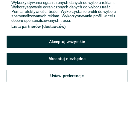
Wykorzystywanie ograniczonych danych do wyboru reklam.
Wykorzystywanie ograniczonych danych do wyboru treści.
Hasło
Pomiar efektywności treści. Wykorzystanie profili do wyboru
spersonalizowanych reklam. Wykorzystywanie profili w celu
doboru spersonalizowanych treści.
Lista partnerów (dostawców)
Nie pamiętasz hasła?
Akceptuj wszystkie
Zaloguj się
Akceptuj niezbędne
Kontynuując za pośrednictwem jednego z dostawców wskazanych powyżej,
Ustaw preferencje
akceptuję
Regulamin serwisu
OLX.pl w jego aktualnym brzmieniu.