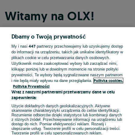
Witamy na OLX!
Dbamy o Twoją prywatność
Kontynuuj przez Facebooka
447
My i nasi
partnerzy przechowujemy lub uzyskujemy dostęp
do informacji na urządzeniu, takich jak unikalne identyfikatory w
Kontynuuj przez konto Apple
plikach cookie w celu przetwarzania danych osobowych.
Użytkownik może zaakceptować wybory lub zarządzać nimi,
klikając poniżej lub w dowolnym momencie na stronie polityki
prywatności. Te wybory będą sygnalizowane naszym partnerom
Kontynuuj przez konto Google
Polityka cookies,
i nie będą miały wpływu na dane przeglądania.
Polityka Prywatności
Wraz z naszymi partnerami przetwarzamy dane w celu
LUB
zapewnienia:
Zaloguj się
Załóż konto
Użycie dokładnych danych geolokalizacyjnych. Aktywne
skanowanie charakterystyki urządzenia do celów identyfikacji.
Rozumienie odbiorców dzięki statystyce lub kombinacji danych
E-mail
z różnych źródeł. Przechowywanie informacji na urządzeniu lub
dostęp do nich. Pomiar efektywności reklam. Rozwój i
ulepszanie usług. Tworzenie profili w celu personalizacji treści.
Tworzenie profili w celu spersonalizowanych reklam.