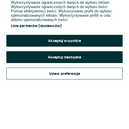
Wykorzystywanie ograniczonych danych do wyboru reklam.
Wykorzystywanie ograniczonych danych do wyboru treści.
Hasło
Pomiar efektywności treści. Wykorzystanie profili do wyboru
spersonalizowanych reklam. Wykorzystywanie profili w celu
doboru spersonalizowanych treści.
Lista partnerów (dostawców)
Nie pamiętasz hasła?
Akceptuj wszystkie
Zaloguj się
Akceptuj niezbędne
Kontynuując za pośrednictwem jednego z dostawców wskazanych powyżej,
Ustaw preferencje
Regulamin serwisu
akceptuję
OLX.pl w jego aktualnym brzmieniu.